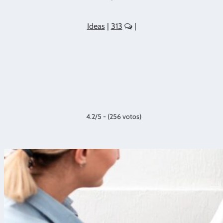
Ideas
|
313
|
4.2/5 - (256 votos)