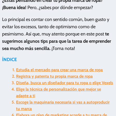
¿Estás pensando en crear tu propia marca de ropa?
¡Buena idea!
Pero, ¿sabes por dónde empezar?
Lo principal es contar con sentido común, buen gusto y
evitar los excesos, tanto de optimismo como de
pesimismo. Así que, muy atento porque en este post
te
sugerimos algunos tips para que la tarea de emprender
sea mucho más sencilla.
¡Toma nota!
ÍNDICE
Estudia el mercado para crear una marca de ropa
Registra y patenta tu propia marca de ropa
Diseña, busca un diseñador para tu ropa o elige Vexels
Elige la técnica de personalización que mejor se
adapte a ti
Escoge la maquinaria necesaria si vas a autoproducir
tu marca
Elabora un plan de marketing acorde a tu marca de