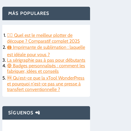
MÁS POPULARES
🤷‍♂️ Quel est le meilleur plotter de
découpe ? Comparatif complet 2025
🖨️ Imprimante de sublimation : laquelle
est idéale pour vous ?
La sérigraphie pas à pas pour débutants
🔵 Badges personnalisés : comment les
fabriquer, idées et conseils
🆕 Qu'est-ce que la xTool WonderPress
et pourquoi n'est-ce pas une presse à
transfert conventionnelle ?
SÍGUENOS 📲