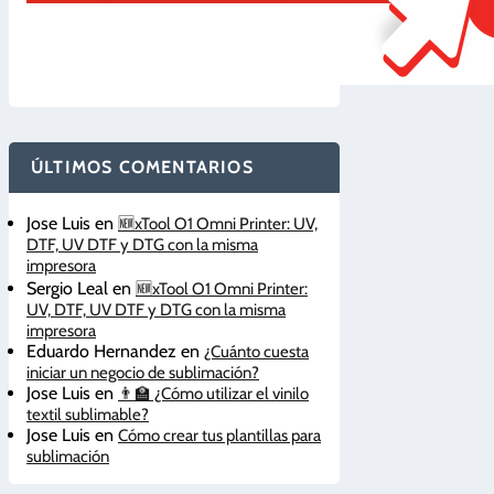
ÚLTIMOS COMENTARIOS
Jose Luis
en
🆕xTool O1 Omni Printer: UV,
DTF, UV DTF y DTG con la misma
impresora
Sergio Leal
en
🆕xTool O1 Omni Printer:
UV, DTF, UV DTF y DTG con la misma
impresora
Eduardo Hernandez
en
¿Cuánto cuesta
iniciar un negocio de sublimación?
Jose Luis
en
👨‍🏫 ¿Cómo utilizar el vinilo
textil sublimable?
Jose Luis
en
Cómo crear tus plantillas para
sublimación