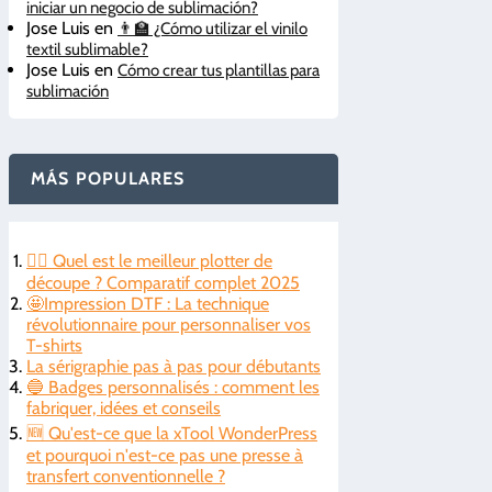
iniciar un negocio de sublimación?
Jose Luis
en
👨‍🏫 ¿Cómo utilizar el vinilo
textil sublimable?
Jose Luis
en
Cómo crear tus plantillas para
sublimación
MÁS POPULARES
🤷‍♂️ Quel est le meilleur plotter de
découpe ? Comparatif complet 2025
🤩Impression DTF : La technique
révolutionnaire pour personnaliser vos
T-shirts
La sérigraphie pas à pas pour débutants
🔵 Badges personnalisés : comment les
fabriquer, idées et conseils
🆕 Qu'est-ce que la xTool WonderPress
et pourquoi n'est-ce pas une presse à
transfert conventionnelle ?