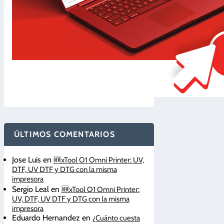
ÚLTIMOS COMENTARIOS
Jose Luis
en
🆕xTool O1 Omni Printer: UV,
DTF, UV DTF y DTG con la misma
impresora
Sergio Leal
en
🆕xTool O1 Omni Printer:
UV, DTF, UV DTF y DTG con la misma
impresora
Eduardo Hernandez
en
¿Cuánto cuesta