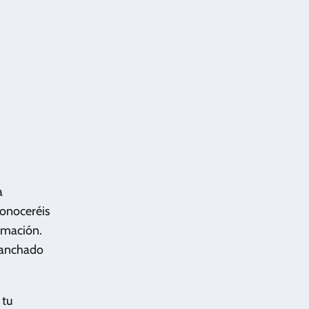
a
conoceréis
imación.
planchado
 tu