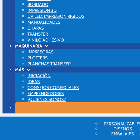
BORDADO
IMPRESIÓN 3D
UV LED: IMPRESIÓN RÍGIDOS
MANUALIDADES
CHAPAS
TRANSFER
VINILO ADHESIVO
MAQUINARIA
IMPRESORAS
PLOTTERS
PLANCHAS TRANSFER
MÁS
INICIACIÓN
IDEAS
CONSEJOS COMERCIALES
EMPRENDEDORES
¿QUIÉNES SOMOS?
Blog Brildor
PERSONALIZABLE
Sublimación
DISEÑOS
La sublimación en algodón ya es posible: SubliMagic
EMBALAJES