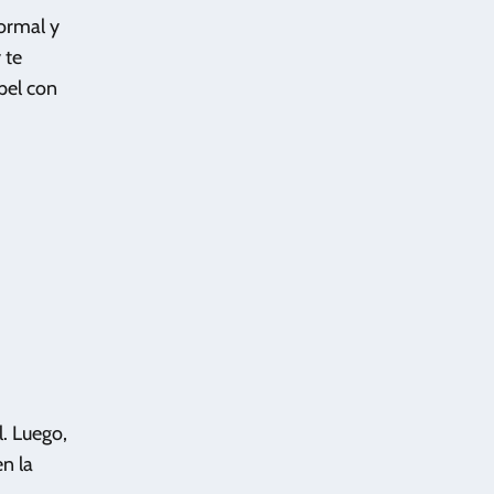
normal y
 te
pel con
l. Luego,
n la