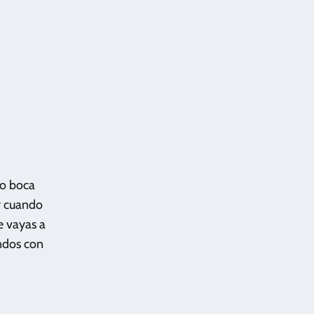
ño boca
 y cuando
e vayas a
ndos con