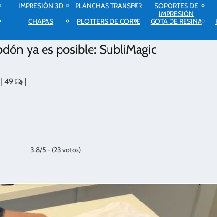
IMPRESIÓN 3D
PLANCHAS TRANSFER
SOPORTES DE
IMPRESIÓN
CHAPAS
PLOTTERS DE CORTE
GOTA DE RESINA
odón ya es posible: SubliMagic
|
49
|
3.8/5 - (23 votos)