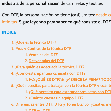
industria de la personalización
de camisetas y textiles.
Con DTF, la personalización no tiene (casi) límites:
desde ca
infinitas.
Sigue leyendo para saber en qué consiste el DTF
ÍNDICE
¿Qué es la técnica DTF?
Pros y Contras de la técnica DTF
Ventajas del DTF
Desventajas del DTF
¿Para quién es adecuada la técnica DTF?
¿Cómo estampar una camiseta con DTF?
▶️⚠️¿QUÉ ES DTF?⚠️ ¿MERECE LA PENA? TOD
¿Qué necesitas para trabajar con la técnica DTF y cuánt
¿Qué necesito para estampar camisetas con DT
¿Cuánto cuesta un equipo DTF?
Diferencias entre DTF, DTG y Tóner Blanco: ¿Cuál es me
DTF vs. DTG