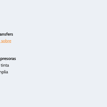
ansfers
o sobre
mpresoras
tinta
plia