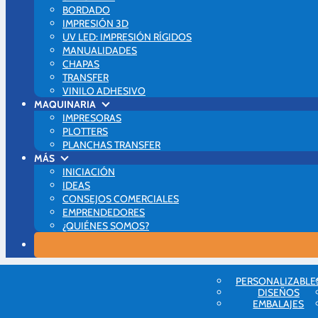
BORDADO
IMPRESIÓN 3D
UV LED: IMPRESIÓN RÍGIDOS
MANUALIDADES
CHAPAS
TRANSFER
VINILO ADHESIVO
MAQUINARIA
IMPRESORAS
PLOTTERS
PLANCHAS TRANSFER
MÁS
INICIACIÓN
IDEAS
CONSEJOS COMERCIALES
EMPRENDEDORES
¿QUIÉNES SOMOS?
Blog Brildor
PERSONALIZABLE
DTF
DISEÑOS
🤩 DTF: La nueva revolución de la personalización de camisetas
EMBALAJES
Comment Page 3