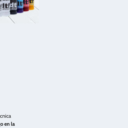
écnica
o en la