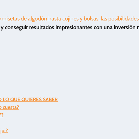
misetas de algodón hasta cojines y bolsas, las posibilidade
 y conseguir resultados impresionantes con una inversión
O LO QUE QUIERES SABER
o cuesta?
F?
jor?