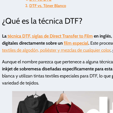
DTF vs. Tóner Blanco
¿Qué es la técnica DTF?
La
técnica DTF, siglas de Direct Transfer to Film
en inglés,
digitales directamente sobre un
film especial
.
Este proces
textiles de algodón, poliéster y mezclas de cualquier color
,
Aunque el nombre parezca que pertenece a alguna técnica t
inkjet de sobremesa diseñadas específicamente para esta
blanca y utilizan tintas textiles especiales para DTF, lo que
variedad de tejidos.