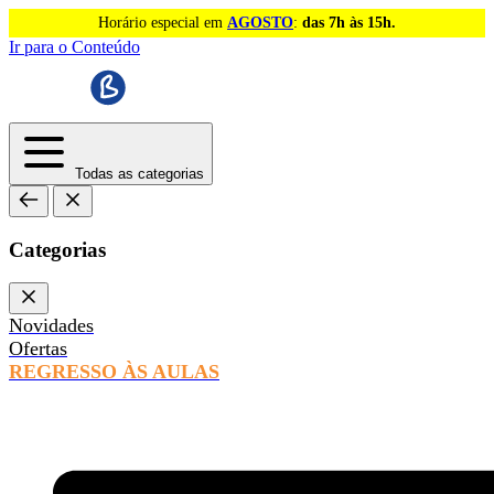
Horário especial em
AGOSTO
:
das 7h às 15h.
Ir para o Conteúdo
Todas as categorias
Categorias
Novidades
Ofertas
REGRESSO ÀS AULAS