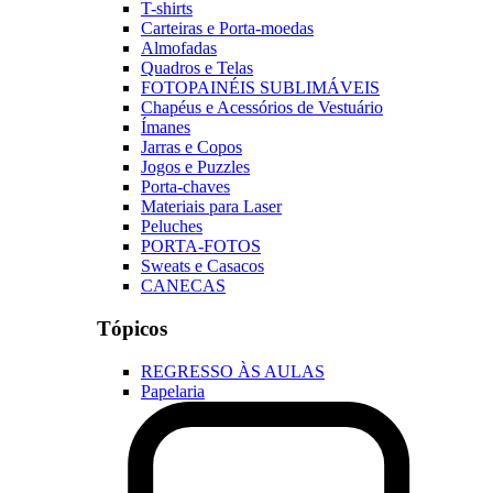
T-shirts
Carteiras e Porta-moedas
Almofadas
Quadros e Telas
FOTOPAINÉIS SUBLIMÁVEIS
Chapéus e Acessórios de Vestuário
Ímanes
Jarras e Copos
Jogos e Puzzles
Porta-chaves
Materiais para Laser
Peluches
PORTA-FOTOS
Sweats e Casacos
CANECAS
Tópicos
REGRESSO ÀS AULAS
Papelaria