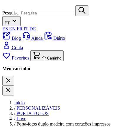
Pesquisa
PT
ES
EN
FR
IT
DE
Blog
Ajuda
Diário
Conta
Favoritos
Carrinho
Meu carrinho
Início
/
PERSONALIZÁVEIS
/
PORTA-FOTOS
/
Love
/
Porta-fotos duplo madeira com corações impressos