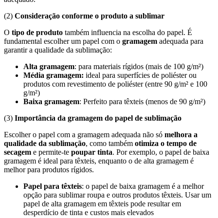
(2)
Consideração conforme o produto a sublimar
O
tipo de produto
também influencia na escolha do papel. É
fundamental escolher um papel com o
gramagem
adequada para
garantir a qualidade da sublimação:
Alta gramagem
: para materiais rígidos (mais de
100 g/m²
)
Média gramagem:
ideal para superfícies de poliéster ou
produtos com revestimento de poliéster (entre
90 g/m²
e
100
g/m²
)
Baixa gramagem
: Perfeito para têxteis (menos de
90 g/m²
)
(3)
Importância da gramagem do papel de sublimação
Escolher o papel com a gramagem adequada não só
melhora a
qualidade da sublimação
, como também
otimiza o tempo de
secagem
e permite-te
poupar tinta
. Por exemplo, o papel de baixa
gramagem é ideal para têxteis, enquanto o de alta gramagem é
melhor para produtos rígidos.
Papel para têxteis
: o papel de baixa gramagem é a melhor
opção para sublimar roupa e outros produtos têxteis. Usar um
papel de alta gramagem em têxteis pode resultar em
desperdício de tinta e custos mais elevados