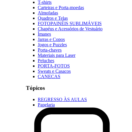
T-shirts
Carteiras e Porta-moedas
Almofadas
Quadros e Telas
FOTOPAINÉIS SUBLIMÁVEIS
Chapéus e Acessórios de Vestuário
Ímanes
Jarras e Copos
Jogos e Puzzles
Porta-chaves
Materiais para Laser
Peluches
PORTA-FOTOS
Sweats e Casacos
CANECAS
Tópicos
REGRESSO ÀS AULAS
Papelaria