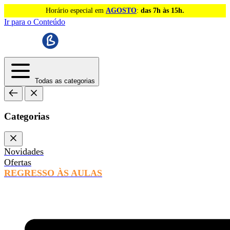
Horário especial em
AGOSTO
:
das 7h às 15h.
Ir para o Conteúdo
Todas as categorias
Categorias
Novidades
Ofertas
REGRESSO ÀS AULAS