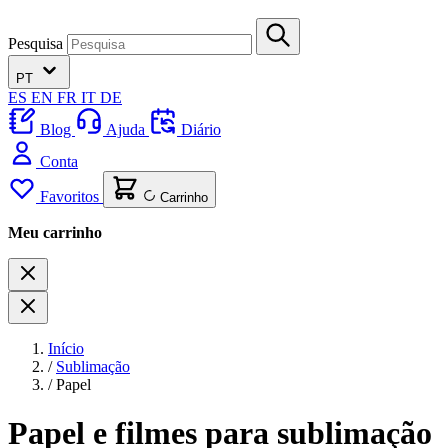
Pesquisa
PT
ES
EN
FR
IT
DE
Blog
Ajuda
Diário
Conta
Favoritos
Carrinho
Meu carrinho
Início
/
Sublimação
/
Papel
Papel e filmes para sublimação