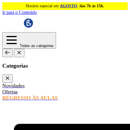
Horário especial em
AGOSTO
:
das 7h às 15h.
Ir para o Conteúdo
Todas as categorias
Categorias
Novidades
Ofertas
REGRESSO ÀS AULAS