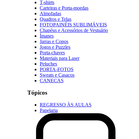
T-shirts
Carteiras e Porta-moedas
Almofadas
Quadros e Telas
FOTOPAINÉIS SUBLIMÁVEIS
Chapéus e Acessórios de Vestuário
Ímanes
Jarras e Copos
Jogos e Puzzles
Porta-chaves
Materiais para Laser
Peluches
PORTA-FOTOS
Sweats e Casacos
CANECAS
Tópicos
REGRESSO ÀS AULAS
Papelaria