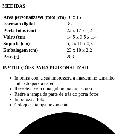
MEDIDAS
Área personalizável (foto) (cm)
10 x 15
Formato digital
3:2
Porta-fotos (cm)
22 x 17 x 1,2
Vidro (cm)
14,5 x 9,5 x 1,4
Suporte (cm)
5,5 x 11 x 0,3
Embalagem (cm)
23 x 18 x 2,2
Peso (g)
283
INSTRUÇÕES PARA PERSONALIZAR
Imprima com a sua impressora a imagem no tamanho
indicado para a capa
Recorte-a com uma guilhotina ou tesoura
Retire a tampa da parte de trás do porta-fotos
Introduza a foto
Coloque a tampa novamente