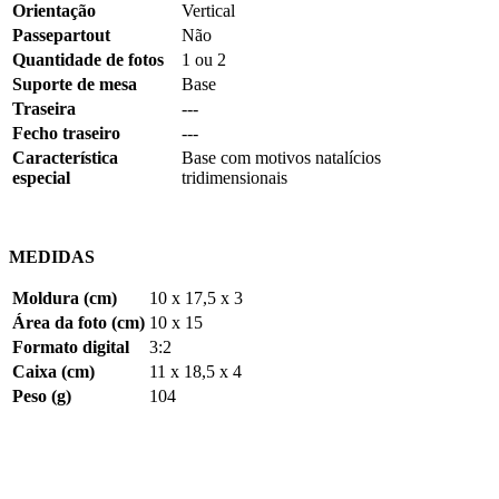
Orientação
Vertical
Passepartout
Não
Quantidade de fotos
1
ou
2
Suporte de mesa
Base
Traseira
---
Fecho traseiro
---
Característica
Base com motivos natalícios
especial
tridimensionais
MEDIDAS
Moldura (cm)
10 x 17,5 x 3
Área da foto (cm)
10 x 15
Formato digital
3:2
Caixa (cm)
11 x 18,5 x 4
Peso (g)
104