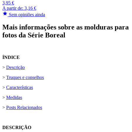
3,95 €
A partir de:
3,16 €
Sem opiniões ainda
Mais informações sobre as molduras para
fotos da Série Boreal
ÍNDICE
>
Descrição
>
Truques e conselhos
>
Características
>
Medidas
>
Posts Relacionados
DESCRIÇÃO