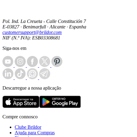
Pol. Ind. La Creueta - Calle Constitución 7
E-03827 · Benimarfull · Alicante · Espanha
customersupport@brildor.com
NIF (N.º IVA): ESB03308681
Siga-nos em
Descarregue a nossa aplicação
Compre connosco
Clube Brildor
Ajuda para Compras