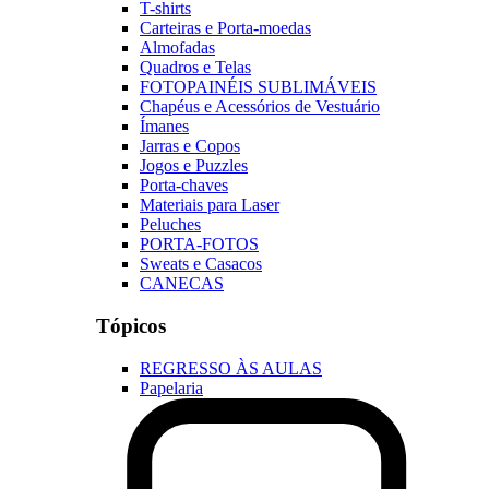
T-shirts
Carteiras e Porta-moedas
Almofadas
Quadros e Telas
FOTOPAINÉIS SUBLIMÁVEIS
Chapéus e Acessórios de Vestuário
Ímanes
Jarras e Copos
Jogos e Puzzles
Porta-chaves
Materiais para Laser
Peluches
PORTA-FOTOS
Sweats e Casacos
CANECAS
Tópicos
REGRESSO ÀS AULAS
Papelaria