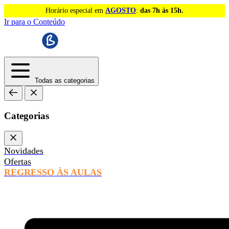
Horário especial em
AGOSTO
:
das 7h às 15h.
Ir para o Conteúdo
Todas as categorias
Categorias
Novidades
Ofertas
REGRESSO ÀS AULAS