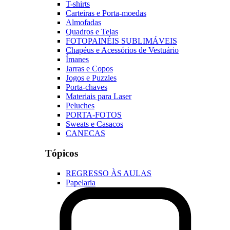
T-shirts
Carteiras e Porta-moedas
Almofadas
Quadros e Telas
FOTOPAINÉIS SUBLIMÁVEIS
Chapéus e Acessórios de Vestuário
Ímanes
Jarras e Copos
Jogos e Puzzles
Porta-chaves
Materiais para Laser
Peluches
PORTA-FOTOS
Sweats e Casacos
CANECAS
Tópicos
REGRESSO ÀS AULAS
Papelaria