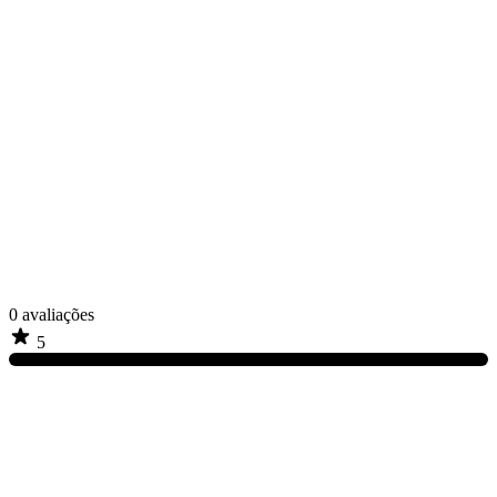
0
avaliações
5