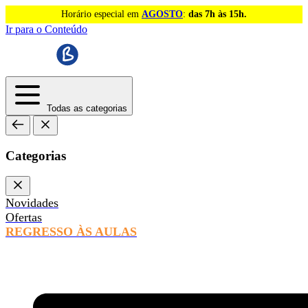
Horário especial em
AGOSTO
:
das 7h às 15h.
Ir para o Conteúdo
Todas as categorias
Categorias
Novidades
Ofertas
REGRESSO ÀS AULAS