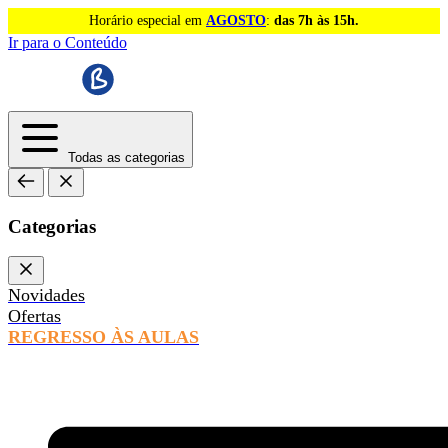
Horário especial em
AGOSTO
:
das 7h às 15h.
Ir para o Conteúdo
Todas as categorias
Categorias
Novidades
Ofertas
REGRESSO ÀS AULAS