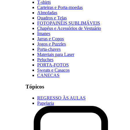
T-shirts
Carteiras e Porta-moedas
Almofadas
Quadros e Telas
FOTOPAINÉIS SUBLIMÁVEIS
Chapéus e Acessórios de Vestuário
Ímanes
Jarras e Copos
Jogos e Puzzles
Porta-chaves
Materiais para Laser
Peluches
PORTA-FOTOS
Sweats e Casacos
CANECAS
Tópicos
REGRESSO ÀS AULAS
Papelaria