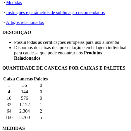
>
Medidas
>
Instruções e parâmetros de sublimação recomendados
>
Artigos relacionados
DESCRIÇÃO
Possui todas as certificações europeias para uso alimentar
Dispomos de caixas de apresentação e embalagem individual
para canecas, que pode encontrar nos
Produtos
Relacionados
QUANTIDADE DE CANECAS POR CAIXAS E PALETES
Caixa
Canecas
Paletes
1
36
0
4
144
0
16
576
0
32
1.152
1
64
2.304
2
160
5.760
5
MEDIDAS