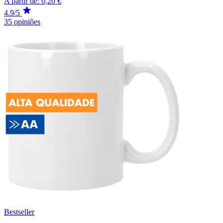
A partir de:
0,20 €
4.9/5
35 opiniões
Bestseller