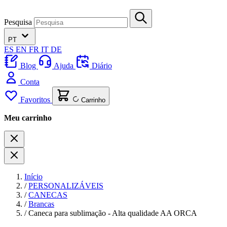
Pesquisa
PT
ES
EN
FR
IT
DE
Blog
Ajuda
Diário
Conta
Favoritos
Carrinho
Meu carrinho
Início
/
PERSONALIZÁVEIS
/
CANECAS
/
Brancas
/
Caneca para sublimação - Alta qualidade AA ORCA