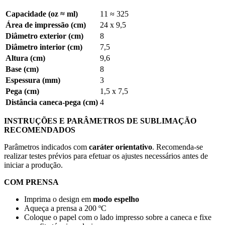
Capacidade (oz ≈ ml)
11 ≈ 325
Área de impressão (cm)
24 x 9,5
Diâmetro exterior (cm)
8
Diâmetro interior (cm)
7,5
Altura (cm)
9,6
Base (cm)
8
Espessura (mm)
3
Pega (cm)
1,5 x 7,5
Distância caneca-pega (cm)
4
INSTRUÇÕES E PARÂMETROS DE SUBLIMAÇÃO
RECOMENDADOS
Parâmetros indicados com
caráter orientativo
. Recomenda-se
realizar testes prévios para efetuar os ajustes necessários antes de
iniciar a produção.
COM PRENSA
Imprima o design em
modo espelho
Aqueça a prensa a
200 ºC
Coloque o papel com o lado impresso sobre a caneca e fixe