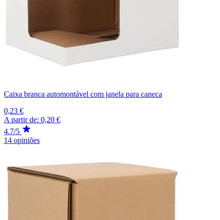
Caixa branca automontável com janela para caneca
0,23 €
A partir de:
0,20 €
4.7/5
14 opiniões