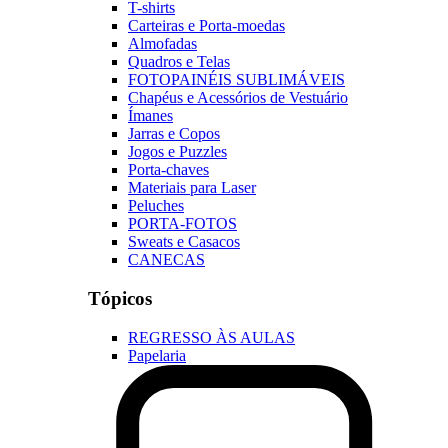
T-shirts
Carteiras e Porta-moedas
Almofadas
Quadros e Telas
FOTOPAINÉIS SUBLIMÁVEIS
Chapéus e Acessórios de Vestuário
Ímanes
Jarras e Copos
Jogos e Puzzles
Porta-chaves
Materiais para Laser
Peluches
PORTA-FOTOS
Sweats e Casacos
CANECAS
Tópicos
REGRESSO ÀS AULAS
Papelaria