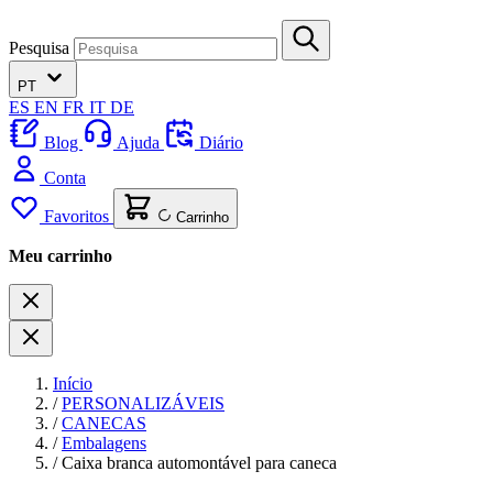
Pesquisa
PT
ES
EN
FR
IT
DE
Blog
Ajuda
Diário
Conta
Favoritos
Carrinho
Meu carrinho
Início
/
PERSONALIZÁVEIS
/
CANECAS
/
Embalagens
/
Caixa branca automontável para caneca