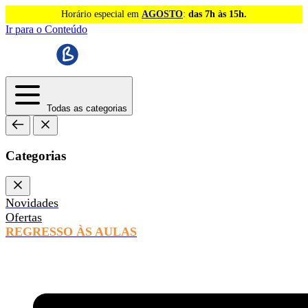
Horário especial em
AGOSTO
:
das 7h às 15h.
Ir para o Conteúdo
Todas as categorias
Categorias
Novidades
Ofertas
REGRESSO ÀS AULAS