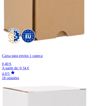
Caixa para envios 1 caneca
0,40 €
A partir de:
0,34 €
4.9/5
18 opiniões