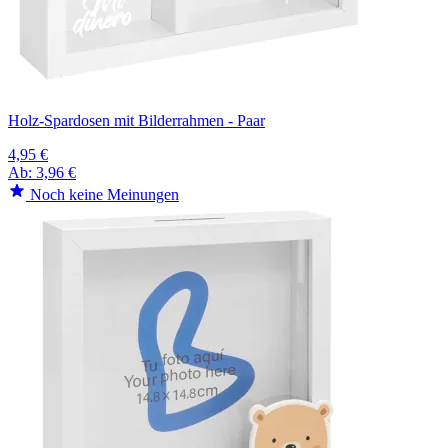
Holz-Spardosen mit Bilderrahmen - Paar
4,95 €
Ab:
3,96 €
Noch keine Meinungen