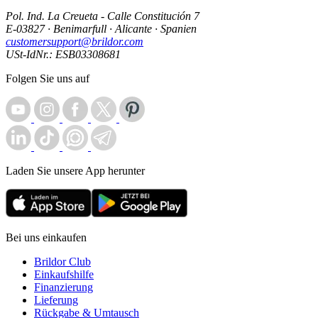
Pol. Ind. La Creueta - Calle Constitución 7
E-03827 · Benimarfull · Alicante · Spanien
customersupport@brildor.com
USt-IdNr.: ESB03308681
Folgen Sie uns auf
Laden Sie unsere App herunter
Bei uns einkaufen
Brildor Club
Einkaufshilfe
Finanzierung
Lieferung
Rückgabe & Umtausch