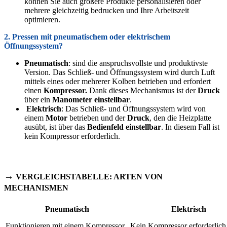
können Sie auch größere Produkte personalisieren oder
mehrere gleichzeitig bedrucken und Ihre Arbeitszeit
optimieren.
2. Pressen mit pneumatischem oder elektrischem
Öffnungssystem?
Pneumatisch
: sind die anspruchsvollste und produktivste
Version.
Das Schließ- und Öffnungssystem wird durch Luft
mittels eines oder mehrerer Kolben betrieben und erfordert
einen
Kompressor.
Dank dieses Mechanismus ist der
Druck
über ein
Manometer
einstellbar
.
Elektrisch
: Das Schließ- und Öffnungssystem wird von
einem
Motor
betrieben und der
Druck
, den die Heizplatte
ausübt, ist über das
Bedienfeld
einstellbar
. In diesem Fall ist
kein Kompressor erforderlich.
→
VERGLEICHSTABELLE: ARTEN VON
MECHANISMEN
Pneumatisch
Elektrisch
Funktionieren mit einem Kompressor
Kein Kompressor erforderlich