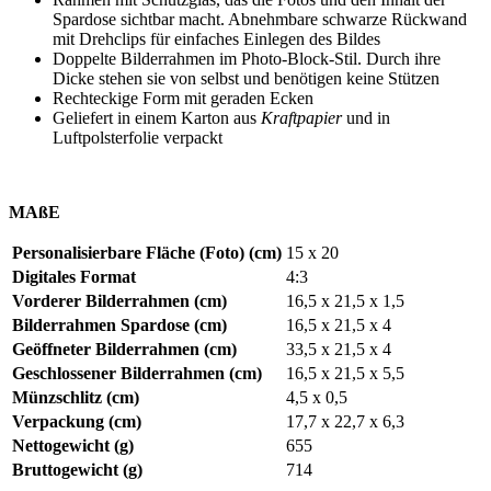
Spardose sichtbar macht. Abnehmbare schwarze Rückwand
mit Drehclips für einfaches Einlegen des Bildes
Doppelte Bilderrahmen im Photo-Block-Stil. Durch ihre
Dicke stehen sie von selbst und benötigen keine Stützen
Rechteckige Form mit geraden Ecken
Geliefert in einem Karton aus
Kraftpapier
und in
Luftpolsterfolie verpackt
MAßE
Personalisierbare Fläche (Foto) (cm)
15 x 20
Digitales Format
4:3
Vorderer Bilderrahmen (cm)
16,5 x 21,5 x 1,5
Bilderrahmen Spardose (cm)
16,5 x 21,5 x 4
Geöffneter Bilderrahmen (cm)
33,5 x 21,5 x 4
Geschlossener Bilderrahmen (cm)
16,5 x 21,5 x 5,5
Münzschlitz (cm)
4,5 x 0,5
Verpackung (cm)
17,7 x 22,7 x 6,3
Nettogewicht (g)
655
Bruttogewicht (g)
714