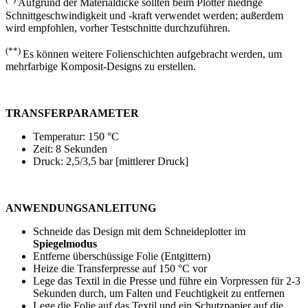
Aufgrund der Materialdicke sollten beim Plotter niedrige
Schnittgeschwindigkeit und -kraft verwendet werden; außerdem
wird empfohlen, vorher Testschnitte durchzuführen.
(**)
Es können weitere Folienschichten aufgebracht werden, um
mehrfarbige Komposit-Designs zu erstellen.
TRANSFERPARAMETER
Temperatur:
150 °C
Zeit:
8 Sekunden
Druck:
2,5/3,5 bar
[mittlerer Druck]
ANWENDUNGSANLEITUNG
Schneide das Design mit dem Schneideplotter im
Spiegelmodus
Entferne überschüssige Folie (Entgittern)
Heize die Transferpresse auf
150 °C
vor
Lege das Textil in die Presse und führe ein Vorpressen für
2-3
Sekunden
durch, um Falten und Feuchtigkeit zu entfernen
Lege die Folie auf das Textil und ein Schutzpapier auf die