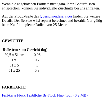
Wenn die angebotenen Formate nicht ganz Ihren Bedürfnissen
entsprechen, können Sie individuelle Zuschnitte bei uns anfragen.
Auf der Produktseite des
Querschneideservices
finden Sie weitere
Details. Der Service wird separat berechnet und bezahlt. Nur gültig
beim Kauf kompletter Rollen von
25 Metern
.
GEWICHTE
Rolle (cm x m)
Gewicht (kg)
30,5 x 51 cm
0,06
51 x 1
0,2
51 x 5
1
51 x 25
5,3
FARBKARTE
Farbkarte Flock Textilfolie Br-Flock Flap (.pdf - 0,2 MB)