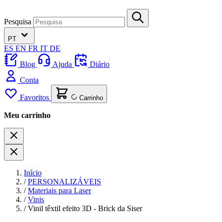
Pesquisa
PT
ES
EN
FR
IT
DE
Blog
Ajuda
Diário
Conta
Favoritos
Carrinho
Meu carrinho
Início
/
PERSONALIZÁVEIS
/
Materiais para Laser
/
Vinis
/
Vinil têxtil efeito 3D - Brick da Siser