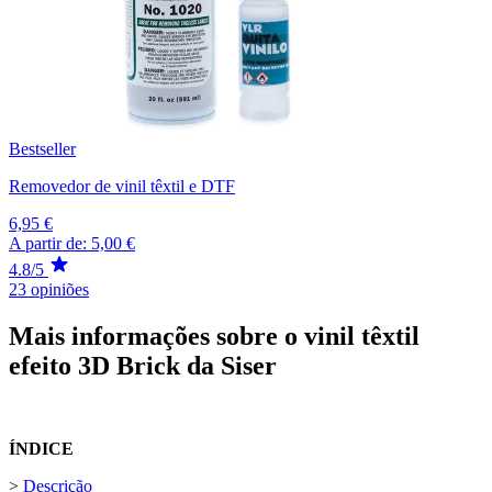
Bestseller
Removedor de vinil têxtil e DTF
6,95 €
A partir de:
5,00 €
4.8/5
23 opiniões
Mais informações sobre o vinil têxtil
efeito 3D Brick da Siser
ÍNDICE
>
Descrição