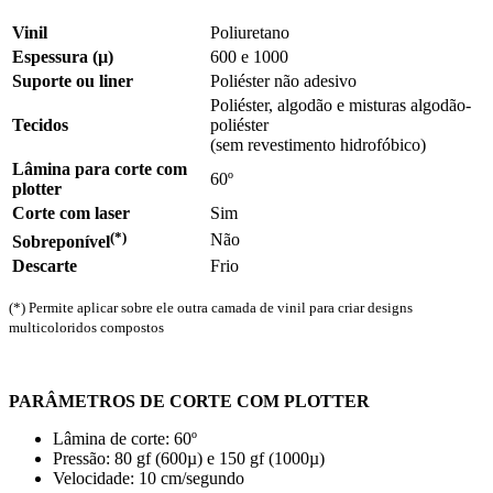
Vinil
Poliuretano
Espessura (µ)
600
e
1000
Suporte ou liner
Poliéster não adesivo
Poliéster, algodão e misturas algodão-
Tecidos
poliéster
(sem revestimento hidrofóbico)
Lâmina para corte com
60º
plotter
Corte com laser
Sim
(*)
Não
Sobreponível
Descarte
Frio
(*)
Permite aplicar sobre ele outra camada de vinil para criar designs
multicoloridos compostos
PARÂMETROS DE CORTE COM PLOTTER
Lâmina de corte:
60º
Pressão:
80 gf
(600µ) e
150 gf
(1000µ)
Velocidade:
10 cm/segundo