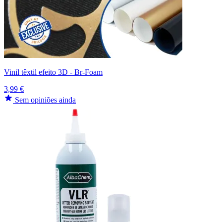
Vinil têxtil efeito 3D - Br-Foam
3,99 €
Sem opiniões ainda