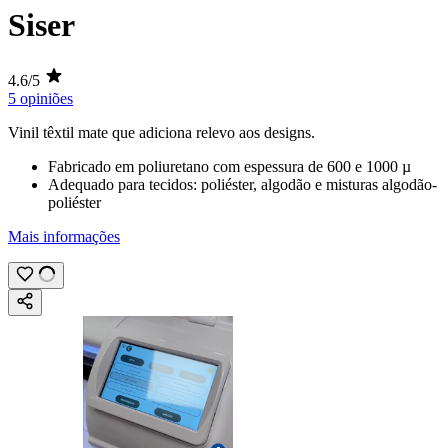
Siser
4.6/5
5 opiniões
Vinil têxtil mate que adiciona relevo aos designs.
Fabricado em poliuretano com espessura de
600
e
1000 µ
Adequado para tecidos: poliéster, algodão e misturas algodão-
poliéster
Mais informações