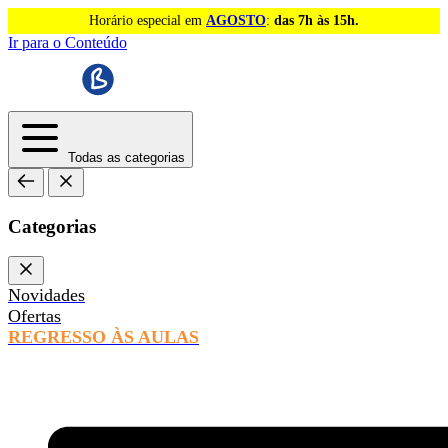
Horário especial em
AGOSTO
:
das 7h às 15h.
Ir para o Conteúdo
Todas as categorias
Categorias
Novidades
Ofertas
REGRESSO ÀS AULAS