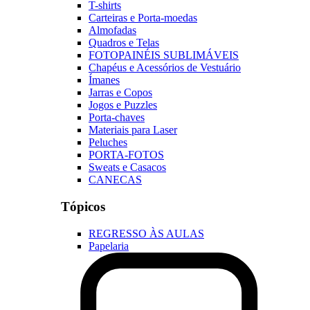
T-shirts
Carteiras e Porta-moedas
Almofadas
Quadros e Telas
FOTOPAINÉIS SUBLIMÁVEIS
Chapéus e Acessórios de Vestuário
Ímanes
Jarras e Copos
Jogos e Puzzles
Porta-chaves
Materiais para Laser
Peluches
PORTA-FOTOS
Sweats e Casacos
CANECAS
Tópicos
REGRESSO ÀS AULAS
Papelaria