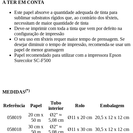
A TER EM CONTA
Este papel absorve a quantidade adequada de tinta para
sublimar substratos rígidos que, ao contrário dos têxteis,
necessitam de maior quantidade de tinta
Deve-se imprimir com toda a tinta que vem por defeito na
configuração de impressão
O seu uso em têxteis requer maior tempo de prensagem. Se
desejar diminuir o tempo de impressão, recomenda-se usar um
papel de menor gramagem
Papel recomendado para utilizar com a impressora Epson
Surecolor SC-F500
(*)
MEDIDAS
Tubo
Referência
Papel
Rolo
Embalagem
interior
20 cm x
Ø2" ≈
058019
Ø11 x 20 cm
20,5 x 12 x 12 cm
50 m
5,08 cm
30 cm x
Ø2" ≈
058018
Ø11 x 30 cm
30,5 x 12 x 12 cm
50 m
5,08 cm