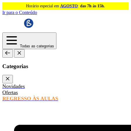
Horário especial em
AGOSTO
:
das 7h às 15h.
Ir para o Conteúdo
Todas as categorias
Categorias
Novidades
Ofertas
REGRESSO ÀS AULAS