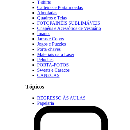
T-shirts
Carteiras e Porta-moedas
Almofadas
Quadros e Telas
FOTOPAINÉIS SUBLIMÁVEIS
Chapéus e Acessórios de Vestuário
Ímanes
Jarras e Copos
Jogos e Puzzles
Porta-chaves
Materiais para Laser
Peluches
PORTA-FOTOS
Sweats e Casacos
CANECAS
Tópicos
REGRESSO ÀS AULAS
Papelaria