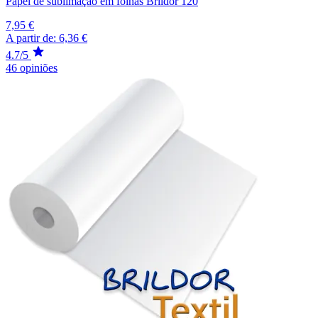
Papel de sublimação em folhas Brildor 120
7,95 €
A partir de:
6,36 €
4.7/5
46 opiniões