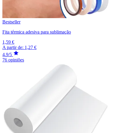
Bestseller
Fita térmica adesiva para sublimação
1,59 €
A partir de:
1,27 €
4.9/5
76 opiniões