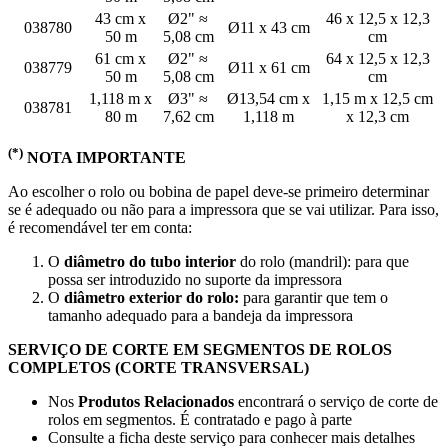
43 cm x
Ø2" ≈
46 x 12,5 x 12,3
038780
Ø11 x 43 cm
50 m
5,08 cm
cm
61 cm x
Ø2" ≈
64 x 12,5 x 12,3
038779
Ø11 x 61 cm
50 m
5,08 cm
cm
1,118 m x
Ø3" ≈
Ø13,54 cm x
1,15 m x 12,5 cm
038781
80 m
7,62 cm
1,118 m
x 12,3 cm
(*)
NOTA IMPORTANTE
Ao escolher o rolo ou bobina de papel deve-se primeiro determinar
se é adequado ou não para a impressora que se vai utilizar. Para isso,
é recomendável ter em conta:
O
diâmetro do tubo interior
do rolo (mandril): para que
possa ser introduzido no suporte da impressora
O
diâmetro exterior do rolo:
para garantir que tem o
tamanho adequado para a bandeja da impressora
SERVIÇO DE CORTE EM SEGMENTOS DE ROLOS
COMPLETOS (CORTE TRANSVERSAL)
Nos
Produtos Relacionados
encontrará o serviço de corte de
rolos em segmentos. É contratado e pago à parte
Consulte a ficha deste serviço para conhecer mais detalhes