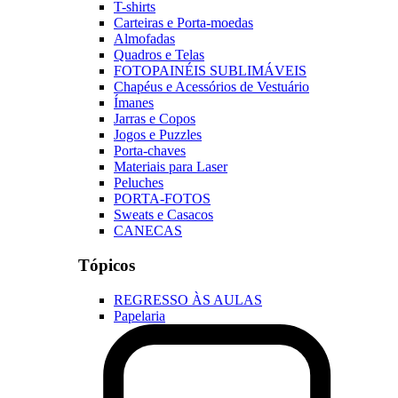
T-shirts
Carteiras e Porta-moedas
Almofadas
Quadros e Telas
FOTOPAINÉIS SUBLIMÁVEIS
Chapéus e Acessórios de Vestuário
Ímanes
Jarras e Copos
Jogos e Puzzles
Porta-chaves
Materiais para Laser
Peluches
PORTA-FOTOS
Sweats e Casacos
CANECAS
Tópicos
REGRESSO ÀS AULAS
Papelaria