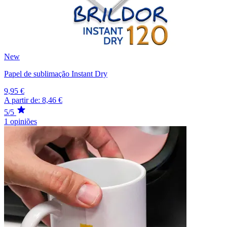
New
Papel de sublimação Instant Dry
9,95 €
A partir de:
8,46 €
5/5
1 opiniões