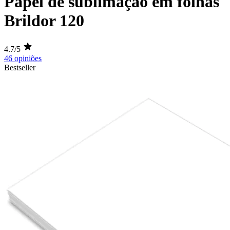
Papel de sublimação em folhas
Brildor 120
4.7/5
46 opiniões
Bestseller