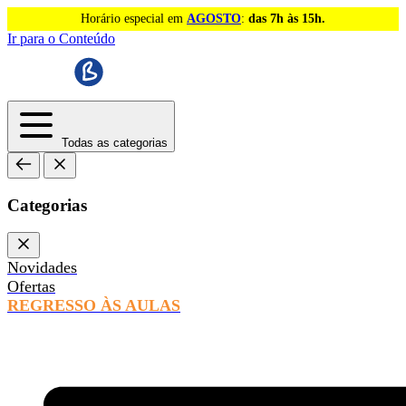
Horário especial em
AGOSTO
:
das 7h às 15h.
Ir para o Conteúdo
Todas as categorias
Categorias
Novidades
Ofertas
REGRESSO ÀS AULAS