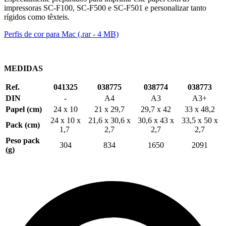
impressoras SC-F100, SC-F500 e SC-F501 e personalizar tanto
rígidos como têxteis.
Perfis de cor para Mac (.rar - 4 MB)
MEDIDAS
Ref.
041325
038775
038774
038773
DIN
-
A4
A3
A3+
Papel (cm)
24 x 10
21 x 29,7
29,7 x 42
33 x 48,2
24 x 10 x
21,6 x 30,6 x
30,6 x 43 x
33,5 x 50 x
Pack (cm)
1,7
2,7
2,7
2,7
Peso pack
304
834
1650
2091
(g)