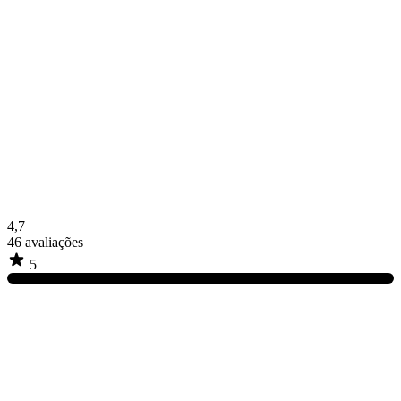
4,7
46
avaliações
5