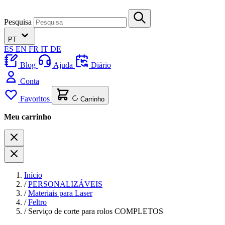
Pesquisa
PT
ES
EN
FR
IT
DE
Blog
Ajuda
Diário
Conta
Favoritos
Carrinho
Meu carrinho
Início
/
PERSONALIZÁVEIS
/
Materiais para Laser
/
Feltro
/
Serviço de corte para rolos COMPLETOS