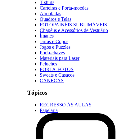
T-shirts
Carteiras e Porta-moedas
Almofadas
Quadros e Telas
FOTOPAINÉIS SUBLIMÁVEIS
Chapéus e Acessórios de Vestuário
Ímanes
Jarras e Copos
Jogos e Puzzles
Porta-chaves
Materiais para Laser
Peluches
PORTA-FOTOS
Sweats e Casacos
CANECAS
Tópicos
REGRESSO ÀS AULAS
Papelaria