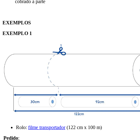
cobrado à parte
EXEMPLOS
EXEMPLO 1
Rolo:
filme transportador
(
122 cm x 100 m
)
Pedido
: