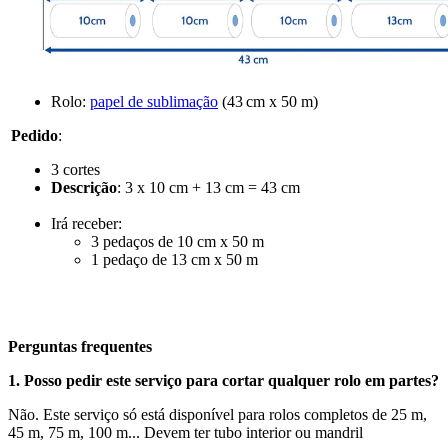
Rolo:
papel de sublimação
(
43 cm x 50 m
)
Pedido
:
3 cortes
Descrição
:
3 x 10 cm + 13 cm = 43 cm
Irá receber:
3 pedaços de
10 cm x 50 m
1 pedaço de
13 cm x 50 m
Perguntas frequentes
1. Posso pedir este serviço para cortar qualquer rolo em partes?
Não. Este serviço só está disponível para rolos completos de
25 m
,
45 m
,
75 m
,
100 m
... Devem ter tubo interior ou mandril