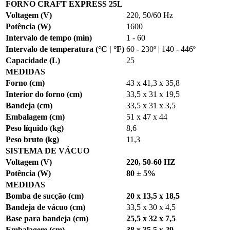
FORNO CRAFT EXPRESS 25L
Voltagem (V)
220, 50/60 Hz
Potência (W)
1600
Intervalo de tempo (min)
1 - 60
Intervalo de temperatura (°C | °F)
60 - 230º
|
140 - 446º
Capacidade (L)
25
MEDIDAS
Forno (cm)
43 x 41,3 x 35,8
Interior do forno (cm)
33,5 x 31 x 19,5
Bandeja (cm)
33,5 x 31 x 3,5
Embalagem (cm)
51 x 47 x 44
Peso líquido (kg)
8,6
Peso bruto (kg)
11,3
SISTEMA DE VÁCUO
Voltagem (V)
220, 50-60 HZ
Potência (W)
80 ± 5%
MEDIDAS
Bomba de sucção (cm)
20 x 13,5 x 18,5
Bandeja de vácuo (cm)
33,5 x 30 x 4,5
Base para bandeja (cm)
25,5 x 32 x 7,5
Embalagem (cm)
38 x 35,5 x 29