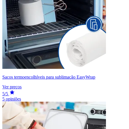
Sacos termoencolhíveis para sublimação EasyWrap
Ver preços
5/5
5 opiniões