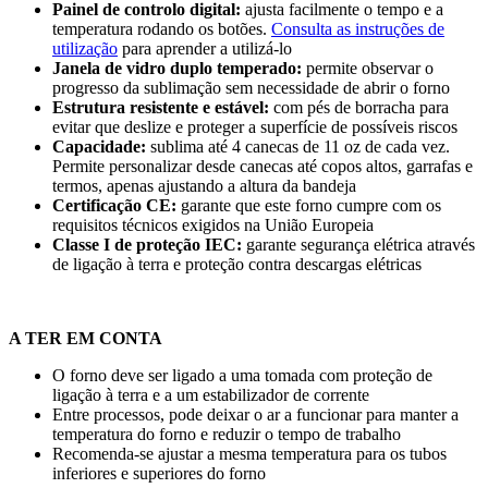
Painel de controlo digital:
ajusta facilmente o tempo e a
temperatura rodando os botões.
Consulta as instruções de
utilização
para aprender a utilizá-lo
Janela de vidro duplo temperado:
permite observar o
progresso da sublimação sem necessidade de abrir o forno
Estrutura resistente e estável:
com pés de borracha para
evitar que deslize e proteger a superfície de possíveis riscos
Capacidade:
sublima até 4 canecas de
11 oz
de cada vez.
Permite personalizar desde canecas até copos altos, garrafas e
termos, apenas ajustando a altura da bandeja
Certificação CE:
garante que este forno cumpre com os
requisitos técnicos exigidos na União Europeia
Classe I de proteção IEC:
garante segurança elétrica através
de ligação à terra e proteção contra descargas elétricas
A TER EM CONTA
O forno deve ser ligado a uma tomada com proteção de
ligação à terra e a um estabilizador de corrente
Entre processos, pode deixar o ar a funcionar para manter a
temperatura do forno e reduzir o tempo de trabalho
Recomenda-se ajustar a mesma temperatura para os tubos
inferiores e superiores do forno