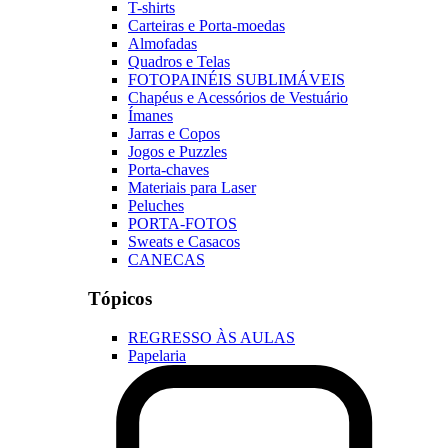
T-shirts
Carteiras e Porta-moedas
Almofadas
Quadros e Telas
FOTOPAINÉIS SUBLIMÁVEIS
Chapéus e Acessórios de Vestuário
Ímanes
Jarras e Copos
Jogos e Puzzles
Porta-chaves
Materiais para Laser
Peluches
PORTA-FOTOS
Sweats e Casacos
CANECAS
Tópicos
REGRESSO ÀS AULAS
Papelaria