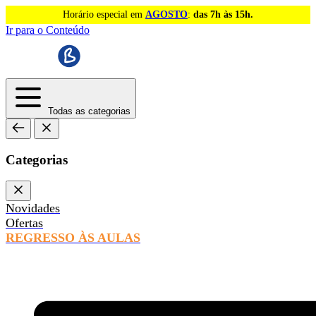
Horário especial em
AGOSTO
:
das 7h às 15h.
Ir para o Conteúdo
Todas as categorias
Categorias
Novidades
Ofertas
REGRESSO ÀS AULAS