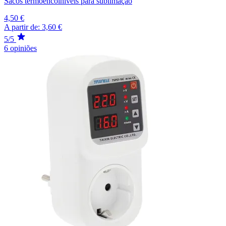
Sacos termoencolhíveis para sublimação
4,50 €
A partir de:
3,60 €
5/5
6 opiniões