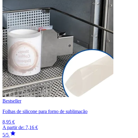
Bestseller
Folhas de silicone para forno de sublimação
8,95 €
A partir de:
7,16 €
5/5