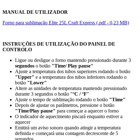
MANUAL DE UTILIZADOR
Forno para sublimação Elite 25L Craft Express (.pdf - 0,23 MB)
INSTRUÇÕES DE UTILIZAÇÃO DO PAINEL DE
CONTROLO
Ligue ou desligue o forno mantendo pressionado durante
3
segundos
o botão
"Time/ Play pause"
Ajuste a temperatura dos tubos superiores rodando o botão
"Upper"
e a temperatura dos tubos inferiores rodando o
botão
"Lower"
Altere as unidades de temperatura mantendo pressionado
durante
3 segundos
o botão "
°C / °F
"
Ajuste o tempo de sublimação rodando o botão
"Time"
Depois de ajustar os parâmetros, pressione o botão
"Time/Play pause"
para começar a aquecer o forno
O indicador de aquecimento piscará enquanto estiver a
aquecer
Emitirá um aviso sonoro quando atingir a temperatura
definida e começará uma contagem decrescente de
5
segundos