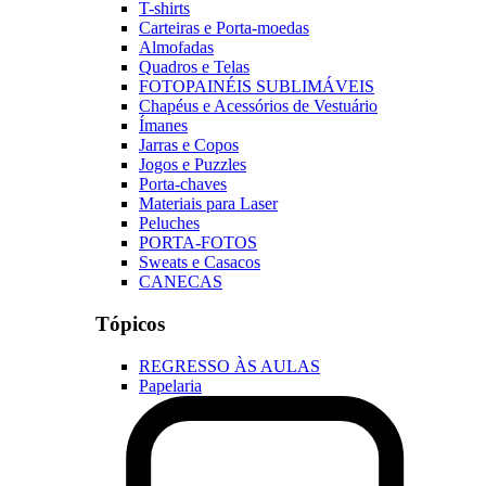
T-shirts
Carteiras e Porta-moedas
Almofadas
Quadros e Telas
FOTOPAINÉIS SUBLIMÁVEIS
Chapéus e Acessórios de Vestuário
Ímanes
Jarras e Copos
Jogos e Puzzles
Porta-chaves
Materiais para Laser
Peluches
PORTA-FOTOS
Sweats e Casacos
CANECAS
Tópicos
REGRESSO ÀS AULAS
Papelaria