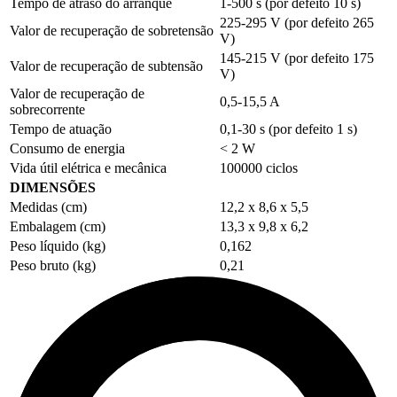
Tempo de atraso do arranque
1-500 s
(por defeito
10 s
)
225-295 V
(por defeito
265
Valor de recuperação de sobretensão
V
)
145-215 V
(por defeito
175
Valor de recuperação de subtensão
V
)
Valor de recuperação de
0,5-15,5 A
sobrecorrente
Tempo de atuação
0,1-30 s
(por defeito
1 s
)
Consumo de energia
<
2 W
Vida útil elétrica e mecânica
100000 ciclos
DIMENSÕES
Medidas (cm)
12,2 x 8,6 x 5,5
Embalagem (cm)
13,3 x 9,8 x 6,2
Peso líquido (kg)
0,162
Peso bruto (kg)
0,21