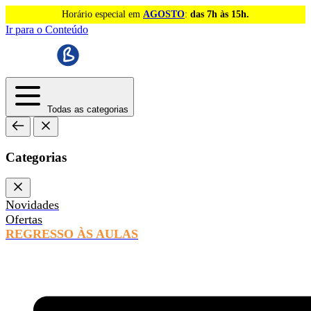
Horário especial em
AGOSTO
:
das 7h às 15h.
Ir para o Conteúdo
Todas as categorias
Categorias
Novidades
Ofertas
REGRESSO ÀS AULAS