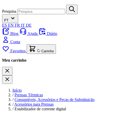
Pesquisa
PT
ES
EN
FR
IT
DE
Blog
Ajuda
Diário
Conta
Favoritos
Carrinho
Meu carrinho
Início
/
Prensas Térmicas
/
Consumíveis, Acessórios e Peças de Substituição
/
Acessórios para Prensas
/
Estabilizador de corrente digital