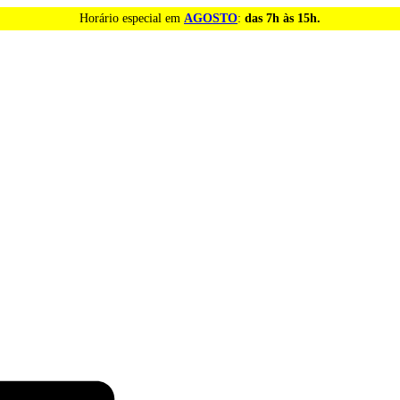
Horário especial em
AGOSTO
:
das 7h às 15h.