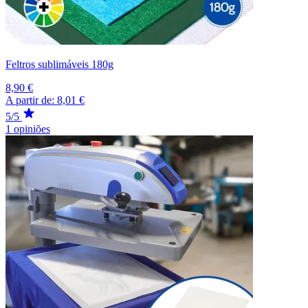
Feltros sublimáveis 180g
8,90 €
A partir de:
8,01 €
5/5
1 opiniões