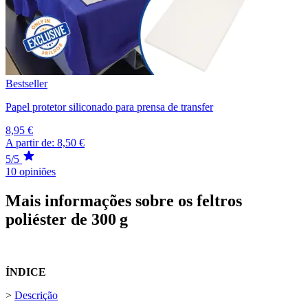
Bestseller
Papel protetor siliconado para prensa de transfer
8,95 €
A partir de:
8,50 €
5/5
10 opiniões
Mais informações sobre os feltros
poliéster de 300 g
ÍNDICE
>
Descrição