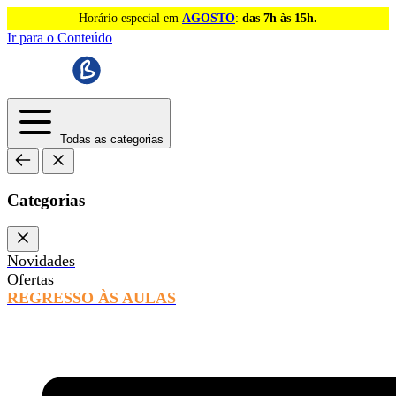
Horário especial em
AGOSTO
:
das 7h às 15h.
Ir para o Conteúdo
Todas as categorias
Categorias
Novidades
Ofertas
REGRESSO ÀS AULAS