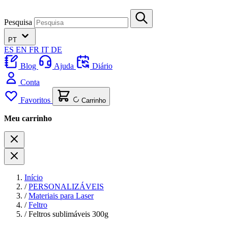
Pesquisa
PT
ES
EN
FR
IT
DE
Blog
Ajuda
Diário
Conta
Favoritos
Carrinho
Meu carrinho
Início
/
PERSONALIZÁVEIS
/
Materiais para Laser
/
Feltro
/
Feltros sublimáveis 300g