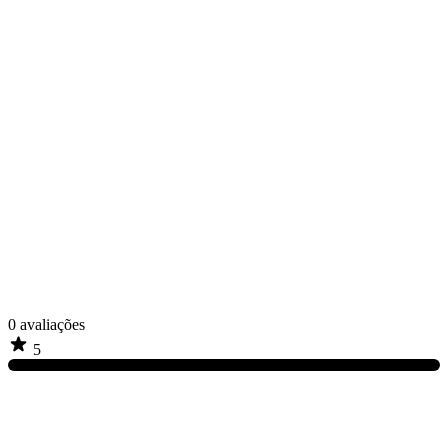
0
avaliações
5