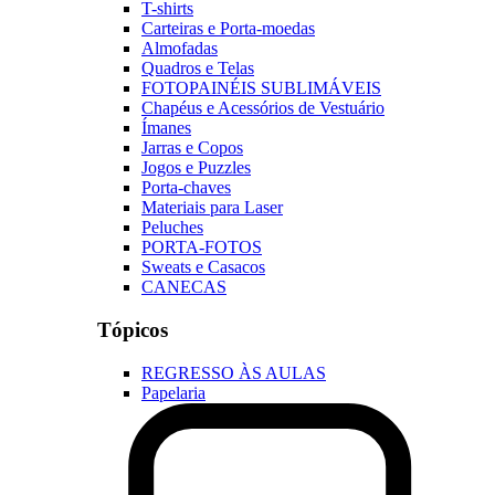
T-shirts
Carteiras e Porta-moedas
Almofadas
Quadros e Telas
FOTOPAINÉIS SUBLIMÁVEIS
Chapéus e Acessórios de Vestuário
Ímanes
Jarras e Copos
Jogos e Puzzles
Porta-chaves
Materiais para Laser
Peluches
PORTA-FOTOS
Sweats e Casacos
CANECAS
Tópicos
REGRESSO ÀS AULAS
Papelaria