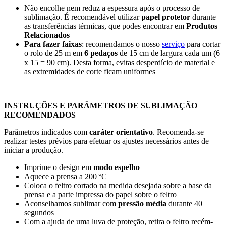
Não encolhe nem reduz a espessura após o processo de
sublimação. É recomendável utilizar
papel protetor
durante
as transferências térmicas, que podes encontrar em
Produtos
Relacionados
Para fazer faixas
: recomendamos o nosso
serviço
para cortar
o rolo de
25 m
em
6 pedaços
de
15 cm
de largura cada um (6
x 15 = 90 cm). Desta forma, evitas desperdício de material e
as extremidades de corte ficam uniformes
INSTRUÇÕES E PARÂMETROS DE SUBLIMAÇÃO
RECOMENDADOS
Parâmetros indicados com
caráter orientativo
. Recomenda-se
realizar testes prévios para efetuar os ajustes necessários antes de
iniciar a produção.
Imprime o design em
modo espelho
Aquece a prensa a
200 °C
Coloca o feltro cortado na medida desejada sobre a base da
prensa e a parte impressa do papel sobre o feltro
Aconselhamos sublimar com
pressão média
durante
40
segundos
Com a ajuda de uma luva de proteção, retira o feltro recém-