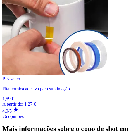
Bestseller
Fita térmica adesiva para sublimação
1,59 €
A partir de:
1,27 €
4.9/5
76 opiniões
Mais informações sobre o copo de shot em