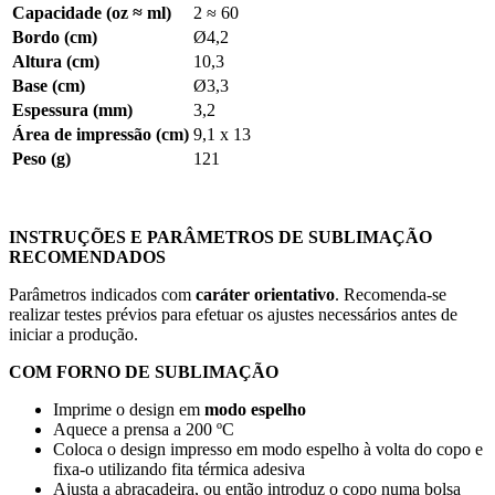
Capacidade (oz ≈ ml)
2 ≈ 60
Bordo (cm)
Ø4,2
Altura (cm)
10,3
Base (cm)
Ø3,3
Espessura (mm)
3,2
Área de impressão (cm)
9,1 x 13
Peso (g)
121
INSTRUÇÕES E PARÂMETROS DE SUBLIMAÇÃO
RECOMENDADOS
Parâmetros indicados com
caráter orientativo
. Recomenda-se
realizar testes prévios para efetuar os ajustes necessários antes de
iniciar a produção.
COM FORNO DE SUBLIMAÇÃO
Imprime o design em
modo espelho
Aquece a prensa a
200 ºC
Coloca o design impresso em modo espelho à volta do copo e
fixa-o utilizando fita térmica adesiva
Ajusta a abraçadeira, ou então introduz o copo numa bolsa