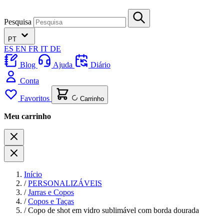
Pesquisa
PT
ES
EN
FR
IT
DE
Blog
Ajuda
Diário
Conta
Favoritos
Carrinho
Meu carrinho
Início
/
PERSONALIZÁVEIS
/
Jarras e Copos
/
Copos e Taças
/
Copo de shot em vidro sublimável com borda dourada