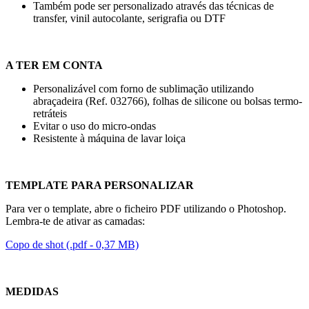
Também pode ser personalizado através das técnicas de
transfer
,
vinil autocolante
,
serigrafia
ou
DTF
A TER EM CONTA
Personalizável com forno de sublimação utilizando
abraçadeira (Ref. 032766), folhas de silicone ou bolsas termo-
retráteis
Evitar o uso do micro-ondas
Resistente à máquina de lavar loiça
TEMPLATE PARA PERSONALIZAR
Para ver o template, abre o ficheiro PDF utilizando o Photoshop.
Lembra-te de ativar as camadas:
Copo de shot (.pdf - 0,37 MB)
MEDIDAS