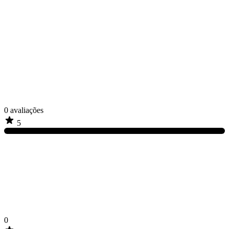
0
avaliações
5
0