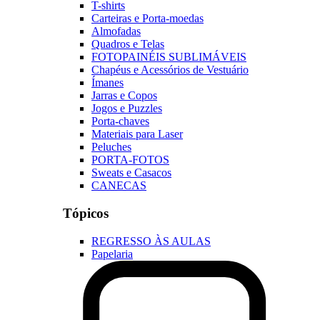
T-shirts
Carteiras e Porta-moedas
Almofadas
Quadros e Telas
FOTOPAINÉIS SUBLIMÁVEIS
Chapéus e Acessórios de Vestuário
Ímanes
Jarras e Copos
Jogos e Puzzles
Porta-chaves
Materiais para Laser
Peluches
PORTA-FOTOS
Sweats e Casacos
CANECAS
Tópicos
REGRESSO ÀS AULAS
Papelaria