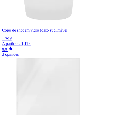
Copo de shot em vidro fosco sublimável
1,39 €
A partir de:
1,11 €
5/5
3 opiniões