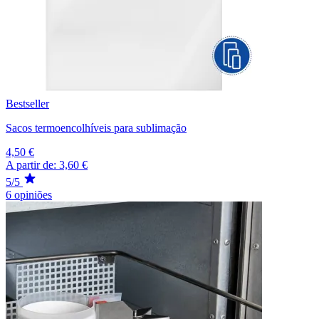
Bestseller
Sacos termoencolhíveis para sublimação
4,50 €
A partir de:
3,60 €
5/5
6 opiniões