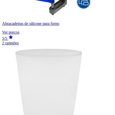
Abraçadeiras de silicone para forno
Ver preços
5/5
2 opiniões