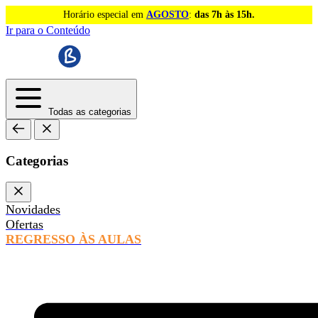
Horário especial em
AGOSTO
:
das 7h às 15h.
Ir para o Conteúdo
Todas as categorias
Categorias
Novidades
Ofertas
REGRESSO ÀS AULAS