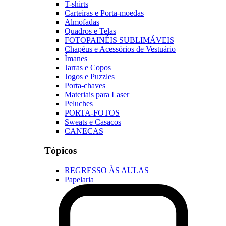
T-shirts
Carteiras e Porta-moedas
Almofadas
Quadros e Telas
FOTOPAINÉIS SUBLIMÁVEIS
Chapéus e Acessórios de Vestuário
Ímanes
Jarras e Copos
Jogos e Puzzles
Porta-chaves
Materiais para Laser
Peluches
PORTA-FOTOS
Sweats e Casacos
CANECAS
Tópicos
REGRESSO ÀS AULAS
Papelaria