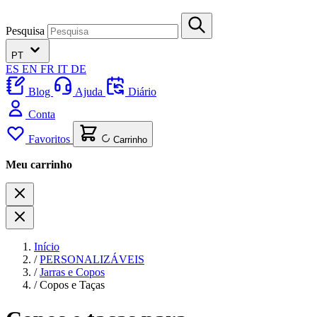
Pesquisa
PT
ES
EN
FR
IT
DE
Blog
Ajuda
Diário
Conta
Favoritos
Carrinho
Meu carrinho
Início
/
PERSONALIZÁVEIS
/
Jarras e Copos
/
Copos e Taças