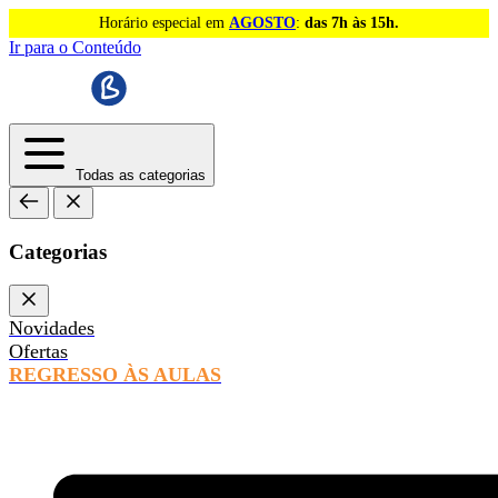
Horário especial em
AGOSTO
:
das 7h às 15h.
Ir para o Conteúdo
Todas as categorias
Categorias
Novidades
Ofertas
REGRESSO ÀS AULAS