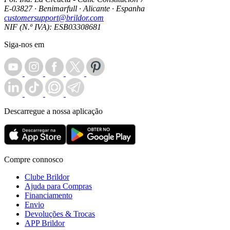
E-03827 · Benimarfull · Alicante · Espanha
customersupport@brildor.com
NIF (N.º IVA): ESB03308681
Siga-nos em
Descarregue a nossa aplicação
Compre connosco
Clube Brildor
Ajuda para Compras
Financiamento
Envio
Devoluções & Trocas
APP Brildor