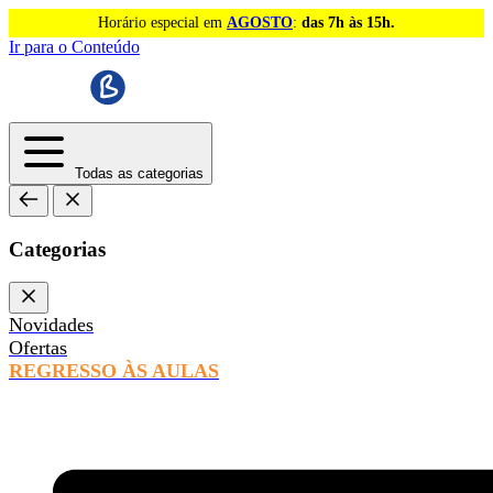
Horário especial em
AGOSTO
:
das 7h às 15h.
Ir para o Conteúdo
Todas as categorias
Categorias
Novidades
Ofertas
REGRESSO ÀS AULAS