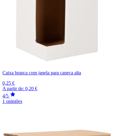
Caixa branca com janela para caneca alta
0,25 €
A partir de:
0,20 €
4/5
1 opiniões