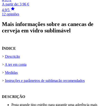
A partir de:
3,96 €
4.9/5
12 opiniões
Mais informações sobre as canecas de
cerveja em vidro sublimável
ÍNDICE
>
Descrição
>
A ter em conta
>
Medidas
>
Instruções e parâmetros de sublimação recomendados
DESCRIÇÃO
Pega grande tipo estribo para garantir uma aderência mais