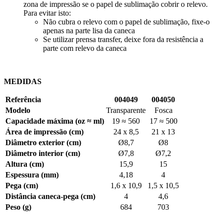
zona de impressão se o papel de sublimação cobrir o relevo.
Para evitar isto:
Não cubra o relevo com o papel de sublimação, fixe-o
apenas na parte lisa da caneca
Se utilizar prensa transfer, deixe fora da resistência a
parte com relevo da caneca
MEDIDAS
Referência
004049
004050
Modelo
Transparente
Fosca
Capacidade máxima (oz ≈ ml)
19 ≈ 560
17 ≈ 500
Área de impressão (cm)
24 x 8,5
21 x 13
Diâmetro exterior (cm)
Ø8,7
Ø8
Diâmetro interior (cm)
Ø7,8
Ø7,2
Altura (cm)
15,9
15
Espessura (mm)
4,18
4
Pega
(cm)
1,6 x 10,9
1,5 x 10,5
Distância caneca-pega
(cm)
4
4,6
Peso (g)
684
703