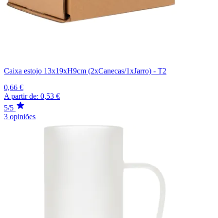
Caixa estojo 13x19xH9cm (2xCanecas/1xJarro) - T2
0,66 €
A partir de:
0,53 €
5/5
3 opiniões