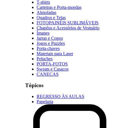
T-shirts
Carteiras e Porta-moedas
Almofadas
Quadros e Telas
FOTOPAINÉIS SUBLIMÁVEIS
Chapéus e Acessórios de Vestuário
Ímanes
Jarras e Copos
Jogos e Puzzles
Porta-chaves
Materiais para Laser
Peluches
PORTA-FOTOS
Sweats e Casacos
CANECAS
Tópicos
REGRESSO ÀS AULAS
Papelaria