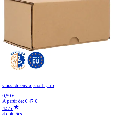
Caixa de envio para 1 jarro
0,59 €
A partir de:
0,47 €
4.5/5
4 opiniões