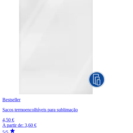
Bestseller
Sacos termoencolhíveis para sublimação
4,50 €
A partir de:
3,60 €
5/5