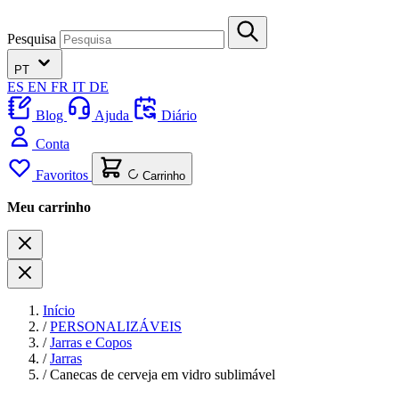
Pesquisa
PT
ES
EN
FR
IT
DE
Blog
Ajuda
Diário
Conta
Favoritos
Carrinho
Meu carrinho
Início
/
PERSONALIZÁVEIS
/
Jarras e Copos
/
Jarras
/
Canecas de cerveja em vidro sublimável