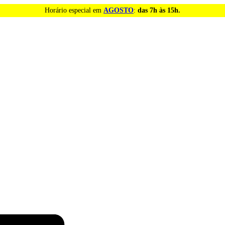
Horário especial em
AGOSTO
:
das 7h às 15h.