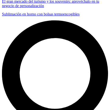
El gran mercado del turismo y los souvenirs: aprovéchalo en tu
negocio de personalización
Sublimación en horno con bolsas termoencogibles