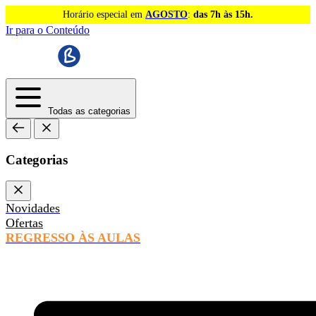
Horário especial em
AGOSTO
:
das 7h às 15h.
Ir para o Conteúdo
Todas as categorias
Categorias
Novidades
Ofertas
REGRESSO ÀS AULAS