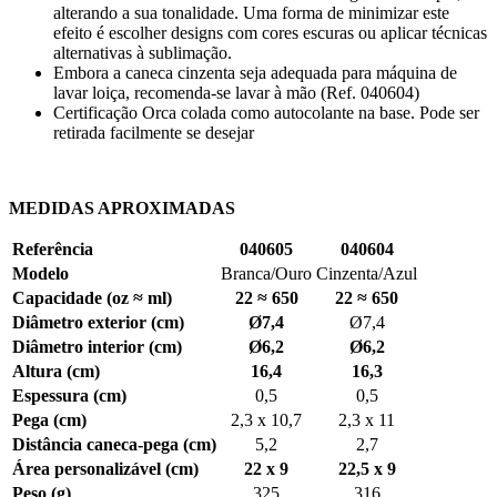
alterando a sua tonalidade. Uma forma de minimizar este
efeito é escolher designs com cores escuras ou aplicar técnicas
alternativas à sublimação.
Embora a caneca cinzenta seja adequada para máquina de
lavar loiça, recomenda-se lavar à mão (Ref. 040604)
Certificação Orca colada como autocolante na base. Pode ser
retirada facilmente se desejar
MEDIDAS APROXIMADAS
Referência
040605
040604
Modelo
Branca/Ouro
Cinzenta/Azul
Capacidade (oz ≈ ml)
22 ≈ 650
22 ≈ 650
Diâmetro exterior (cm)
Ø
7,4
Ø
7,4
Diâmetro interior (cm)
Ø6,2
Ø6,2
Altura (cm)
16,4
16,3
Espessura (cm)
0,5
0,5
Pega (cm)
2,3 x 10,7
2,3 x 11
Distância caneca-pega (cm)
5,2
2,7
Área personalizável (cm)
22 x 9
22,5 x 9
Peso (g)
325
316