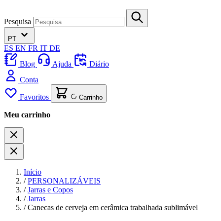
Pesquisa
PT
ES
EN
FR
IT
DE
Blog
Ajuda
Diário
Conta
Favoritos
Carrinho
Meu carrinho
Início
/
PERSONALIZÁVEIS
/
Jarras e Copos
/
Jarras
/
Canecas de cerveja em cerâmica trabalhada sublimável