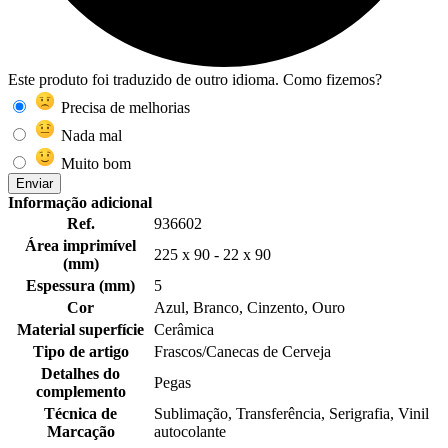
Este produto foi traduzido de outro idioma. Como fizemos?
Precisa de melhorias
Nada mal
Muito bom
Enviar
Informação adicional
Ref.
936602
Área imprimível
225 x 90 - 22 x 90
(mm)
Espessura (mm)
5
Cor
Azul, Branco, Cinzento, Ouro
Material superfície
Cerâmica
Tipo de artigo
Frascos/Canecas de Cerveja
Detalhes do
Pegas
complemento
Técnica de
Sublimação, Transferência, Serigrafia, Vinil
Marcação
autocolante