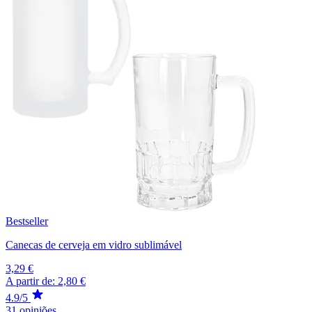
Bestseller
Canecas de cerveja em vidro sublimável
3,29 €
A partir de:
2,80 €
4.9/5
31 opiniões