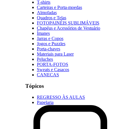
T-shirts
Carteiras e Porta-moedas
Almofadas
Quadros e Telas
FOTOPAINÉIS SUBLIMÁVEIS
Chapéus e Acessórios de Vestuário
Ímanes
Jarras e Copos
Jogos e Puzzles
Porta-chaves
Materiais para Laser
Peluches
PORTA-FOTOS
Sweats e Casacos
CANECAS
Tópicos
REGRESSO ÀS AULAS
Papelaria