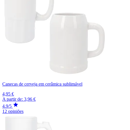
Canecas de cerveja em cerâmica sublimável
4,95 €
A partir de:
3,96 €
4.9/5
12 opiniões