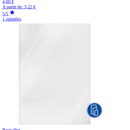
4,60 €
A partir de:
3,22 €
5/5
1 opiniões
Bestseller