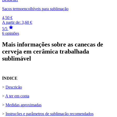
Sacos termoencolhíveis para sublimação
4,50 €
A partir de:
3,60 €
5/5
6 opiniões
Mais informações sobre as canecas de
cerveja em cerâmica trabalhada
sublimável
ÍNDICE
>
Descrição
>
A ter em conta
>
Medidas aproximadas
>
Instruções e parâmetros de sublimação recomendados