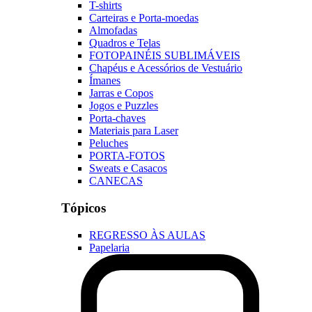
T-shirts
Carteiras e Porta-moedas
Almofadas
Quadros e Telas
FOTOPAINÉIS SUBLIMÁVEIS
Chapéus e Acessórios de Vestuário
Ímanes
Jarras e Copos
Jogos e Puzzles
Porta-chaves
Materiais para Laser
Peluches
PORTA-FOTOS
Sweats e Casacos
CANECAS
Tópicos
REGRESSO ÀS AULAS
Papelaria