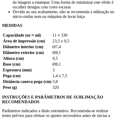
da imagem a estampar. Uma forma de minimizar este efeito é
escolher designs com cores escuras
Devido ao seu acabamento, não se recomenda a utilização no
micro-ondas nem na máquina de lavar loiça
MEDIDAS
Capacidade (oz ≈ ml)
11 ≈ 330
Área de impressão (cm)
23,5 x 9,5
Diâmetro interior (cm)
Ø7,4
Diâmetro exterior (cm)
Ø8,1
Altura (cm)
9,5
Base (cm)
Ø8,1
Espessura (mm)
3
Pega (cm)
1,4 x 7,5
Distância caneca-pega (cm)
3,8
Peso (g)
320
INSTRUÇÕES E PARÂMETROS DE SUBLIMAÇÃO
RECOMENDADOS
Parâmetros indicados a título orientativo. Recomenda-se realizar
testes prévios para efetuar os ajustes necessários antes de iniciar a