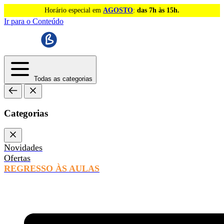
Horário especial em
AGOSTO
:
das 7h às 15h.
Ir para o Conteúdo
Todas as categorias
Categorias
Novidades
Ofertas
REGRESSO ÀS AULAS