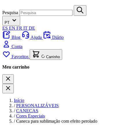
Pesquisa
PT
ES
EN
FR
IT
DE
Blog
Ajuda
Diário
Conta
Favoritos
Carrinho
Meu carrinho
Início
/
PERSONALIZÁVEIS
/
CANECAS
/
Cores Especiais
/
Caneca para sublimação com efeito perolado