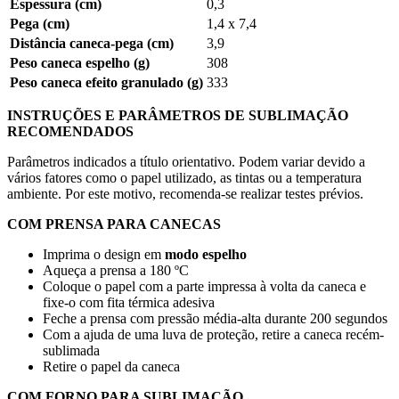
Espessura (cm)
0,3
Pega (cm)
1,4 x 7,4
Distância caneca-pega (cm)
3,9
Peso caneca espelho (g)
308
Peso caneca efeito granulado (g)
333
INSTRUÇÕES E PARÂMETROS DE SUBLIMAÇÃO
RECOMENDADOS
Parâmetros indicados a título orientativo. Podem variar devido a
vários fatores como o papel utilizado, as tintas ou a temperatura
ambiente. Por este motivo, recomenda-se realizar testes prévios.
COM PRENSA PARA CANECAS
Imprima o design em
modo espelho
Aqueça a prensa a
180 ºC
Coloque o papel com a parte impressa à volta da caneca e
fixe-o com fita térmica adesiva
Feche a prensa com pressão média-alta durante
200 segundos
Com a ajuda de uma luva de proteção, retire a caneca recém-
sublimada
Retire o papel da caneca
COM FORNO PARA SUBLIMAÇÃO