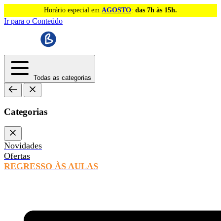
Horário especial em
AGOSTO
:
das 7h às 15h.
Ir para o Conteúdo
Todas as categorias
Categorias
Novidades
Ofertas
REGRESSO ÀS AULAS