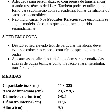
Adequada para personalização com prensa de transferência
usando resistências de
11 oz
. Também pode ser utilizada no
forno para sublimação com abraçadeiras, folhas de silicone ou
sacos termoencolhíveis
Não inclui caixa. Nos
Produtos Relacionados
encontram-se
alguns modelos de caixas que podem ser adquiridos
separadamente
A TER EM CONTA
Devido ao seu elevado teor de partículas metálicas, deve
evitar-se colocar as canecas com efeito espelho no micro-
ondas
As canecas metalizadas também podem ser personalizadas
através de outras técnicas como
gravação a laser
,
serigrafia
,
transfer
e
vinil
MEDIDAS
Capacidade (oz ≈ ml)
11 ≈ 325
Área de impressão (cm)
23,5 x 9,5
Diâmetro exterior (cm)
Ø8,2
Diâmetro interior (cm)
Ø7,6
Altura (cm)
9,5