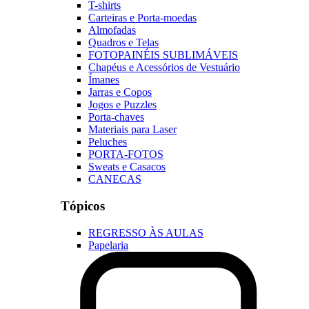
T-shirts
Carteiras e Porta-moedas
Almofadas
Quadros e Telas
FOTOPAINÉIS SUBLIMÁVEIS
Chapéus e Acessórios de Vestuário
Ímanes
Jarras e Copos
Jogos e Puzzles
Porta-chaves
Materiais para Laser
Peluches
PORTA-FOTOS
Sweats e Casacos
CANECAS
Tópicos
REGRESSO ÀS AULAS
Papelaria