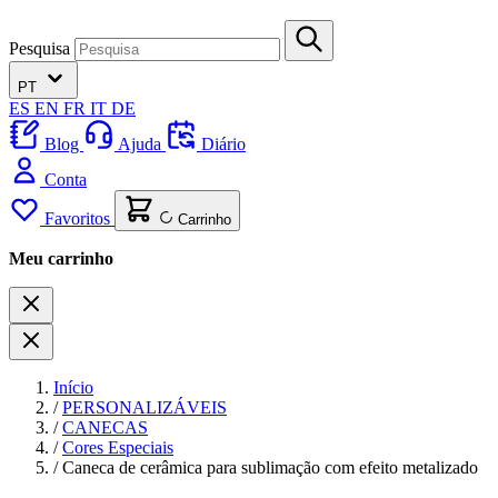
Pesquisa
PT
ES
EN
FR
IT
DE
Blog
Ajuda
Diário
Conta
Favoritos
Carrinho
Meu carrinho
Início
/
PERSONALIZÁVEIS
/
CANECAS
/
Cores Especiais
/
Caneca de cerâmica para sublimação com efeito metalizado