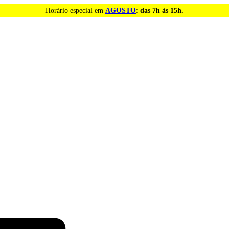
Horário especial em
AGOSTO
:
das 7h às 15h.