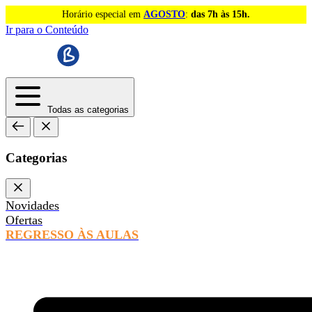
Horário especial em
AGOSTO
:
das 7h às 15h.
Ir para o Conteúdo
Todas as categorias
Categorias
Novidades
Ofertas
REGRESSO ÀS AULAS