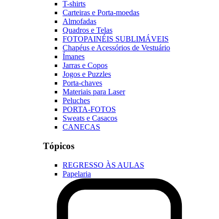
T-shirts
Carteiras e Porta-moedas
Almofadas
Quadros e Telas
FOTOPAINÉIS SUBLIMÁVEIS
Chapéus e Acessórios de Vestuário
Ímanes
Jarras e Copos
Jogos e Puzzles
Porta-chaves
Materiais para Laser
Peluches
PORTA-FOTOS
Sweats e Casacos
CANECAS
Tópicos
REGRESSO ÀS AULAS
Papelaria