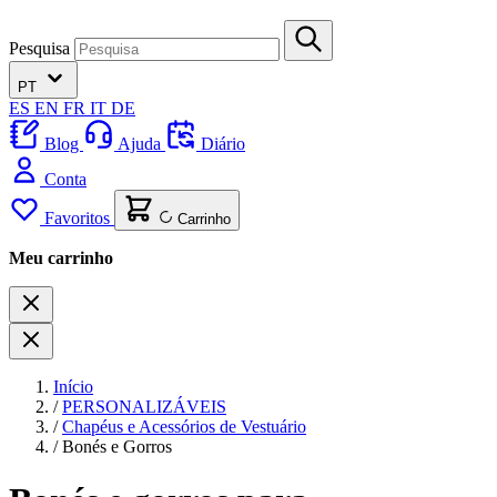
Pesquisa
PT
ES
EN
FR
IT
DE
Blog
Ajuda
Diário
Conta
Favoritos
Carrinho
Meu carrinho
Início
/
PERSONALIZÁVEIS
/
Chapéus e Acessórios de Vestuário
/
Bonés e Gorros