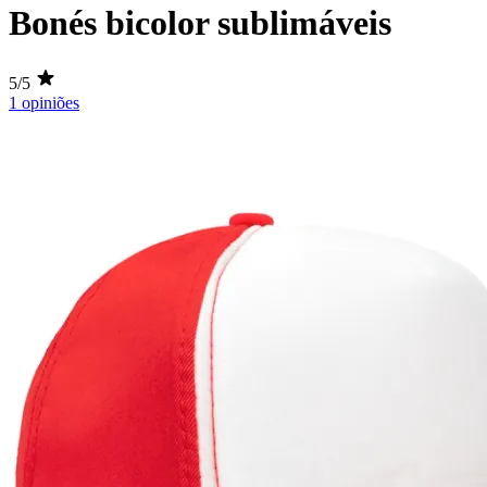
Bonés bicolor sublimáveis
5/5
1 opiniões