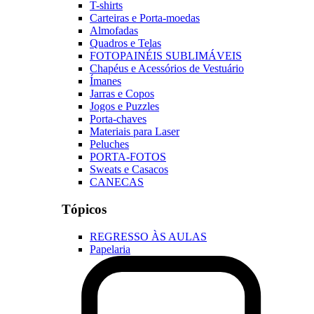
T-shirts
Carteiras e Porta-moedas
Almofadas
Quadros e Telas
FOTOPAINÉIS SUBLIMÁVEIS
Chapéus e Acessórios de Vestuário
Ímanes
Jarras e Copos
Jogos e Puzzles
Porta-chaves
Materiais para Laser
Peluches
PORTA-FOTOS
Sweats e Casacos
CANECAS
Tópicos
REGRESSO ÀS AULAS
Papelaria