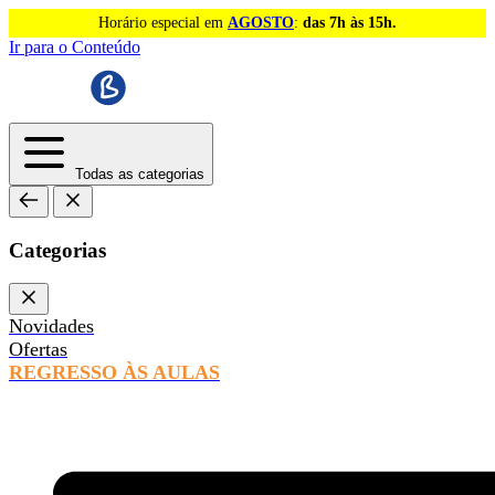
Horário especial em
AGOSTO
:
das 7h às 15h.
Ir para o Conteúdo
Todas as categorias
Categorias
Novidades
Ofertas
REGRESSO ÀS AULAS