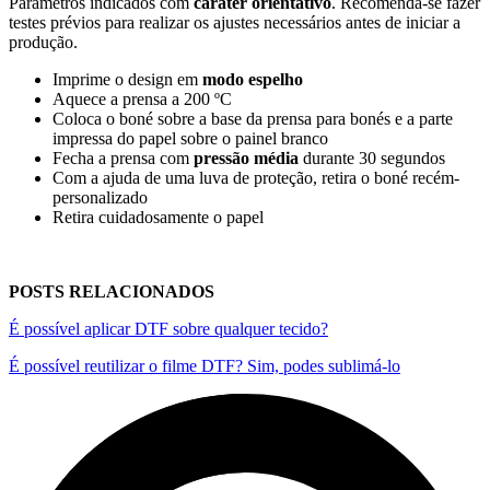
Parâmetros indicados com
caráter orientativo
. Recomenda-se fazer
testes prévios para realizar os ajustes necessários antes de iniciar a
produção.
Imprime o design em
modo espelho
Aquece a prensa a
200 ºC
Coloca o boné sobre a base da prensa para bonés e a parte
impressa do papel sobre o painel branco
Fecha a prensa com
pressão média
durante
30 segundos
Com a ajuda de uma luva de proteção, retira o boné recém-
personalizado
Retira cuidadosamente o papel
POSTS RELACIONADOS
É possível aplicar DTF sobre qualquer tecido?
É possível reutilizar o filme DTF? Sim, podes sublimá-lo