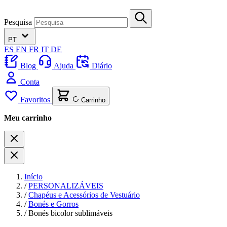
Pesquisa
PT
ES
EN
FR
IT
DE
Blog
Ajuda
Diário
Conta
Favoritos
Carrinho
Meu carrinho
Início
/
PERSONALIZÁVEIS
/
Chapéus e Acessórios de Vestuário
/
Bonés e Gorros
/
Bonés bicolor sublimáveis