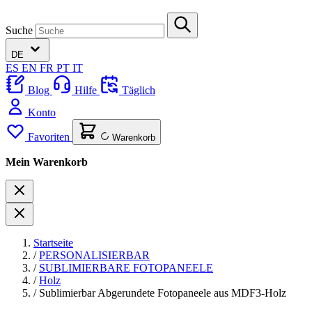
Suche
DE
ES
EN
FR
PT
IT
Blog
Hilfe
Täglich
Konto
Favoriten
Warenkorb
Mein Warenkorb
Startseite
/
PERSONALISIERBAR
/
SUBLIMIERBARE FOTOPANEELE
/
Holz
/
Sublimierbar Abgerundete Fotopaneele aus MDF3-Holz