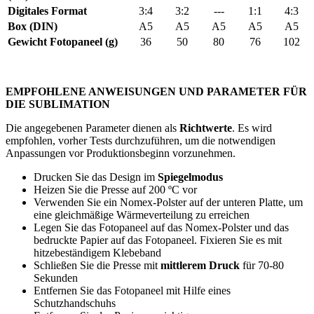
Digitales Format
3:4
3:2
---
1:1
4:3
Box (DIN)
A5
A5
A5
A5
A5
Gewicht Fotopaneel (g)
36
50
80
76
102
EMPFOHLENE ANWEISUNGEN UND PARAMETER FÜR
DIE SUBLIMATION
Die angegebenen Parameter dienen als
Richtwerte
. Es wird
empfohlen, vorher Tests durchzuführen, um die notwendigen
Anpassungen vor Produktionsbeginn vorzunehmen.
Drucken Sie das Design im
Spiegelmodus
Heizen Sie die Presse auf
200 ºC
vor
Verwenden Sie ein Nomex-Polster auf der unteren Platte, um
eine gleichmäßige Wärmeverteilung zu erreichen
Legen Sie das Fotopaneel auf das Nomex-Polster und das
bedruckte Papier auf das Fotopaneel. Fixieren Sie es mit
hitzebeständigem Klebeband
Schließen Sie die Presse mit
mittlerem Druck
für
70-80
Sekunden
Entfernen Sie das Fotopaneel mit Hilfe eines
Schutzhandschuhs