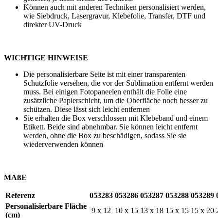
Können auch mit anderen Techniken personalisiert werden,
wie
Siebdruck
,
Lasergravur
,
Klebefolie
,
Transfer
,
DTF
und
direkter UV-Druck
WICHTIGE HINWEISE
Die personalisierbare Seite ist mit einer transparenten
Schutzfolie versehen, die vor der Sublimation entfernt werden
muss. Bei einigen Fotopaneelen enthält die Folie eine
zusätzliche Papierschicht, um die Oberfläche noch besser zu
schützen. Diese lässt sich leicht entfernen
Sie erhalten die Box verschlossen mit Klebeband und einem
Etikett. Beide sind abnehmbar. Sie können leicht entfernt
werden, ohne die Box zu beschädigen, sodass Sie sie
wiederverwenden können
MAßE
Referenz
053283
053286
053287
053288
053289
Personalisierbare Fläche
9 x 12
10 x 15
13 x 18
15 x 15
15 x 20
(cm)