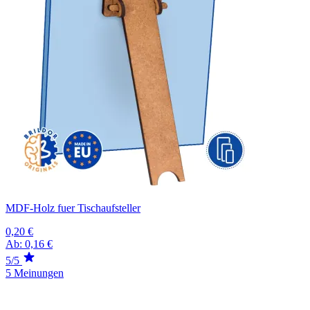
MDF-Holz fuer Tischaufsteller
0,20 €
Ab:
0,16 €
5/5
5 Meinungen