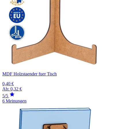
MDF Holzstaender fuer Tisch
0,40 €
Ab:
0,32 €
5/5
6 Meinungen