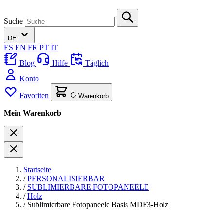
Suche
DE
ES
EN
FR
PT
IT
Blog
Hilfe
Täglich
Konto
Favoriten
Warenkorb
Mein Warenkorb
Startseite
/
PERSONALISIERBAR
/
SUBLIMIERBARE FOTOPANEELE
/
Holz
/
Sublimierbare Fotopaneele Basis MDF3-Holz