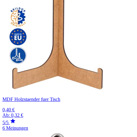
MDF Holzstaender fuer Tisch
0,40 €
Ab:
0,32 €
5/5
6 Meinungen