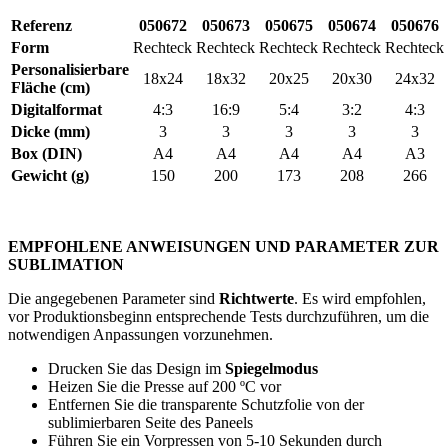
Referenz
050672
050673
050675
050674
050676
Form
Rechteck
Rechteck
Rechteck
Rechteck
Rechteck
Personalisierbare
18x24
18x32
20x25
20x30
24x32
Fläche (cm)
Digitalformat
4:3
16:9
5:4
3:2
4:3
Dicke (mm)
3
3
3
3
3
Box (DIN)
A4
A4
A4
A4
A3
Gewicht (g)
150
200
173
208
266
EMPFOHLENE ANWEISUNGEN UND PARAMETER ZUR
SUBLIMATION
Die angegebenen Parameter sind
Richtwerte
. Es wird empfohlen,
vor Produktionsbeginn entsprechende Tests durchzuführen, um die
notwendigen Anpassungen vorzunehmen.
Drucken Sie das Design im
Spiegelmodus
Heizen Sie die Presse auf
200 ºC
vor
Entfernen Sie die transparente Schutzfolie von der
sublimierbaren Seite des Paneels
Führen Sie ein Vorpressen von
5-10 Sekunden
durch