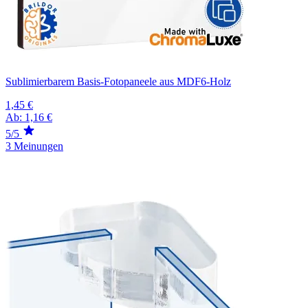
Sublimierbarem Basis-Fotopaneele aus MDF6-Holz
1,45 €
Ab:
1,16 €
5/5
3 Meinungen