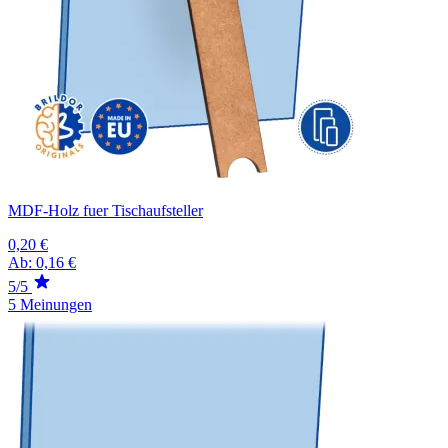
MDF-Holz fuer Tischaufsteller
0,20 €
Ab:
0,16 €
5/5
5 Meinungen