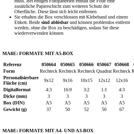
muss. Bei einigen Fotopaneelen enthält die Folie eine
zusätzliche Papierschicht zum weiteren Schutz der
Oberfläche. Diese lässt sich leicht entfernen
Sie erhalten die Box verschlossen mit Klebeband und einem
Etikett. Beide
sind ablösbar
und können problemlos entfernt
werden, ohne die Box zu beschädigen, sodass Sie diese
wiederverwenden können
MAßE:
FORMATE MIT A5-BOX
Referenz
050664
050665
050666
050667
050668
Form
Rechteck
Rechteck
Rechteck
Quadrat
Rechteck
R
Personalisierbare
9x12
9x16
10x15
12x12
12x16
Fläche (cm)
Digitalformat
4:3
16:9
3:2
1:1
4:3
Dicke (mm)
3
3
3
3
3
Box (DIN)
A5
A5
A5
A5
A5
Gewicht (g)
37
50
52
50
67
MAßE:
FORMATE MIT A4- UND A3-BOX