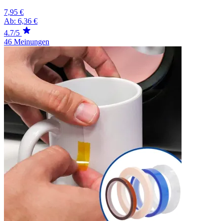
7,95 €
Ab:
6,36 €
4.7/5
46 Meinungen