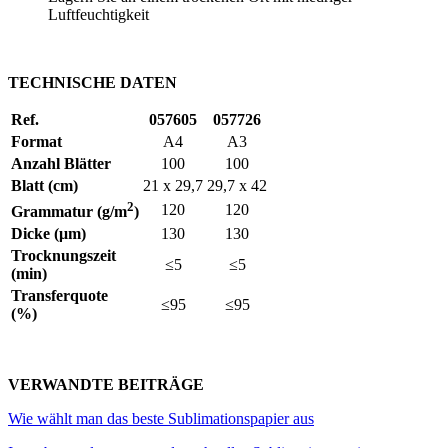
Luftfeuchtigkeit
TECHNISCHE DATEN
Ref.
057605
057726
Format
A4
A3
Anzahl Blätter
100
100
Blatt (cm)
21 x 29,7
29,7 x 42
2
120
120
Grammatur (g/m
)
Dicke (μm)
130
130
Trocknungszeit
≤5
≤5
(min)
Transferquote
≤95
≤95
(%)
VERWANDTE BEITRÄGE
Wie wählt man das beste Sublimationspapier aus