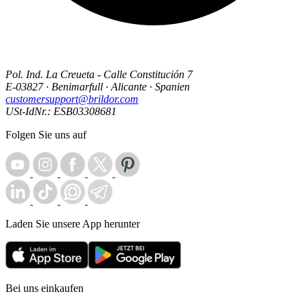
Pol. Ind. La Creueta - Calle Constitución 7
E-03827 · Benimarfull · Alicante · Spanien
customersupport@brildor.com
USt-IdNr.: ESB03308681
Folgen Sie uns auf
Laden Sie unsere App herunter
Bei uns einkaufen