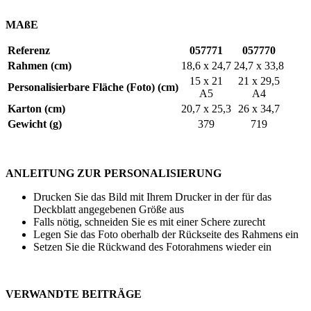
MAßE
Referenz
057771
057770
Rahmen (cm)
18,6 x 24,7
24,7 x 33,8
15 x 21
21 x 29,5
Personalisierbare Fläche (Foto) (cm)
A5
A4
Karton (cm)
20,7 x 25,3
26 x 34,7
Gewicht (g)
379
719
ANLEITUNG ZUR PERSONALISIERUNG
Drucken Sie das Bild mit Ihrem Drucker in der für das
Deckblatt angegebenen Größe aus
Falls nötig, schneiden Sie es mit einer Schere zurecht
Legen Sie das Foto oberhalb der Rückseite des Rahmens ein
Setzen Sie die Rückwand des Fotorahmens wieder ein
VERWANDTE BEITRÄGE