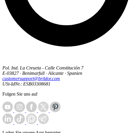
Pol. Ind. La Creueta - Calle Constitución 7
E-03827 · Benimarfull · Alicante · Spanien
customersupport@brildor.com
USt-IdNr.: ESB03308681
Folgen Sie uns auf
Laden Sie unsere App herunter