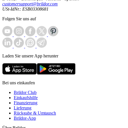
customersupport@brildor.com
USt-IdNr.: ESB03308681
Folgen Sie uns auf
Laden Sie unsere App herunter
Bei uns einkaufen
Brildor Club
Einkaufshilfe
Finanzierung
Lieferung
Rückgabe & Umtausch
Brildor-App
Über Brildor