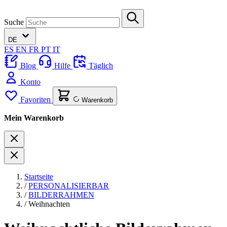
Suche
DE
ES
EN
FR
PT
IT
Blog
Hilfe
Täglich
Konto
Favoriten
Warenkorb
Mein Warenkorb
Startseite
/
PERSONALISIERBAR
/
BILDERRAHMEN
/
Weihnachten