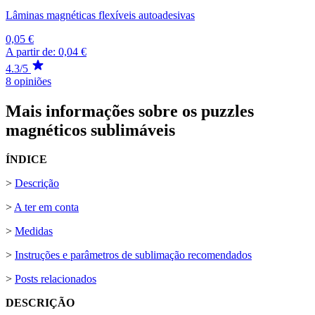
Lâminas magnéticas flexíveis autoadesivas
0,05 €
A partir de:
0,04 €
4.3/5
8 opiniões
Mais informações sobre os puzzles
magnéticos sublimáveis
ÍNDICE
>
Descrição
>
A ter em conta
>
Medidas
>
Instruções e parâmetros de sublimação recomendados
>
Posts relacionados
DESCRIÇÃO