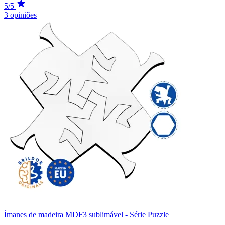
5/5
3 opiniões
Ímanes de madeira MDF3 sublimável - Série Puzzle