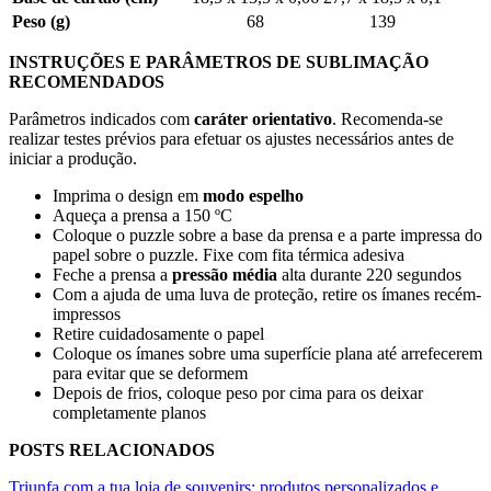
Peso (g)
68
139
INSTRUÇÕES E PARÂMETROS DE SUBLIMAÇÃO
RECOMENDADOS
Parâmetros indicados com
caráter orientativo
. Recomenda-se
realizar testes prévios para efetuar os ajustes necessários antes de
iniciar a produção.
Imprima o design em
modo espelho
Aqueça a prensa a
150 ºC
Coloque o puzzle sobre a base da prensa e a parte impressa do
papel sobre o puzzle. Fixe com fita térmica adesiva
Feche a prensa a
pressão média
alta durante
220 segundos
Com a ajuda de uma luva de proteção, retire os ímanes recém-
impressos
Retire cuidadosamente o papel
Coloque os ímanes sobre uma superfície plana até arrefecerem
para evitar que se deformem
Depois de frios, coloque peso por cima para os deixar
completamente planos
POSTS RELACIONADOS
Triunfa com a tua loja de souvenirs: produtos personalizados e