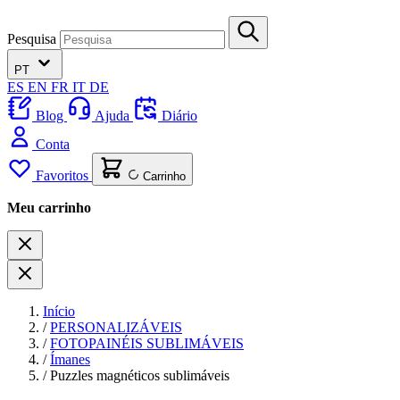
Pesquisa
PT
ES
EN
FR
IT
DE
Blog
Ajuda
Diário
Conta
Favoritos
Carrinho
Meu carrinho
Início
/
PERSONALIZÁVEIS
/
FOTOPAINÉIS SUBLIMÁVEIS
/
Ímanes
/
Puzzles magnéticos sublimáveis