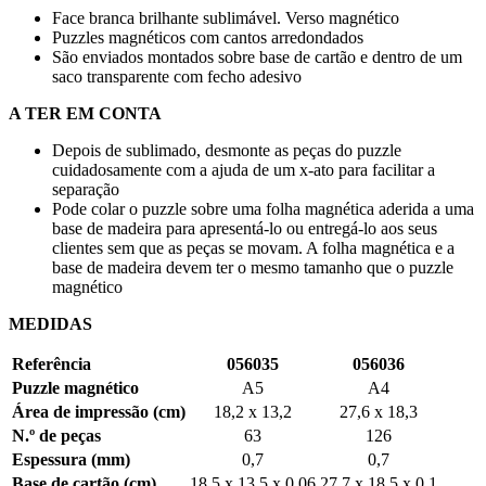
Face branca brilhante sublimável. Verso magnético
Puzzles magnéticos com cantos arredondados
São enviados montados sobre base de cartão e dentro de um
saco transparente com fecho adesivo
A TER EM CONTA
Depois de sublimado, desmonte as peças do puzzle
cuidadosamente com a ajuda de um x-ato para facilitar a
separação
Pode colar o puzzle sobre uma folha magnética aderida a uma
base de madeira para apresentá-lo ou entregá-lo aos seus
clientes sem que as peças se movam. A folha magnética e a
base de madeira devem ter o mesmo tamanho que o puzzle
magnético
MEDIDAS
Referência
056035
056036
Puzzle magnético
A5
A4
Área de impressão (cm)
18,2 x 13,2
27,6 x 18,3
N.º de peças
63
126
Espessura (mm)
0,7
0,7
Base de cartão (cm)
18,5 x 13,5 x 0,06
27,7 x 18,5 x 0,1