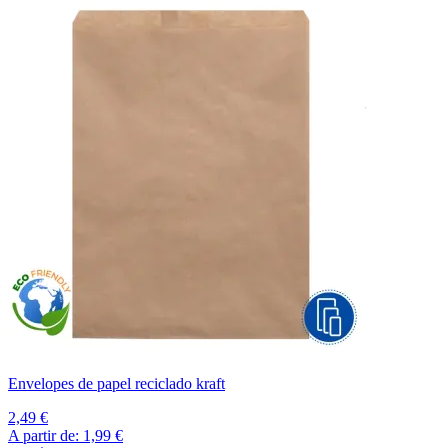
Envelopes de papel reciclado kraft
2,49 €
A partir de:
1,99 €