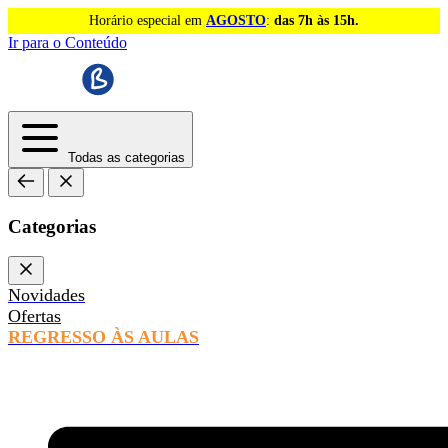
Horário especial em
AGOSTO
:
das 7h às 15h.
Ir para o Conteúdo
Todas as categorias
Categorias
Novidades
Ofertas
REGRESSO ÀS AULAS