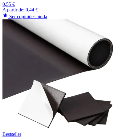
0,55 €
A partir de:
0,44 €
Sem opiniões ainda
Bestseller