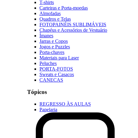
T-shirts
Carteiras e Porta-moedas
Almofadas
Quadros e Telas
FOTOPAINÉIS SUBLIMÁVEIS
Chapéus e Acessórios de Vestuário
Ímanes
Jarras e Copos
Jogos e Puzzles
Porta-chaves
Materiais para Laser
Peluches
PORTA-FOTOS
Sweats e Casacos
CANECAS
Tópicos
REGRESSO ÀS AULAS
Papelaria