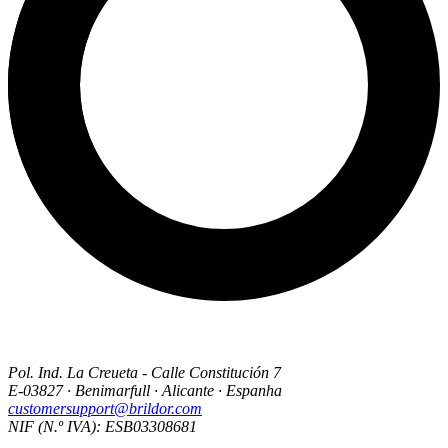
Pol. Ind. La Creueta - Calle Constitución 7
E-03827 · Benimarfull · Alicante · Espanha
customersupport@brildor.com
NIF (N.º IVA): ESB03308681