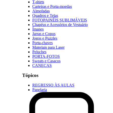
T-shirts
Carteiras e Porta-moedas
Almofadas
Quadros e Telas
FOTOPAINÉIS SUBLIMÁVEIS
Chapéus e Acessórios de Vestuário
Ímanes
Jarras e Copos
Jogos e Puzzles
Porta-chaves
Materiais para Laser
Peluches
PORTA-FOTOS
Sweats e Casacos
CANECAS
Tópicos
REGRESSO ÀS AULAS
Papelaria