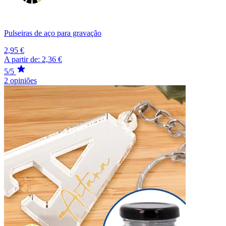
Pulseiras de aço para gravação
2,95 €
A partir de:
2,36 €
5/5
2 opiniões