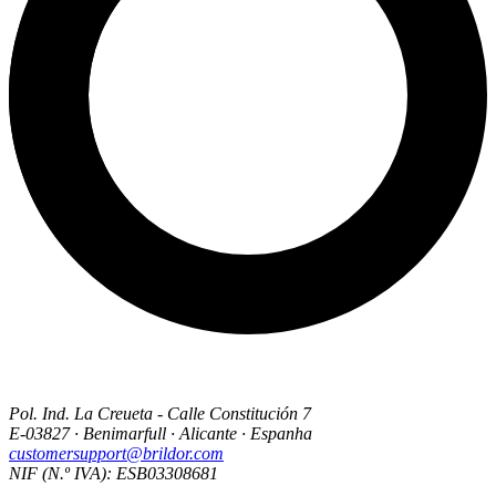
Pol. Ind. La Creueta - Calle Constitución 7
E-03827 · Benimarfull · Alicante · Espanha
customersupport@brildor.com
NIF (N.º IVA): ESB03308681