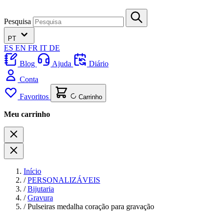
Pesquisa
PT
ES
EN
FR
IT
DE
Blog
Ajuda
Diário
Conta
Favoritos
Carrinho
Meu carrinho
Início
/
PERSONALIZÁVEIS
/
Bijutaria
/
Gravura
/
Pulseiras medalha coração para gravação