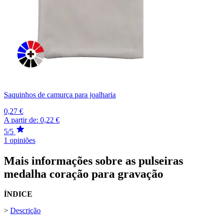
Saquinhos de camurça para joalharia
0,27 €
A partir de:
0,22 €
5/5
1 opiniões
Mais informações sobre as pulseiras
medalha coração para gravação
ÍNDICE
>
Descrição