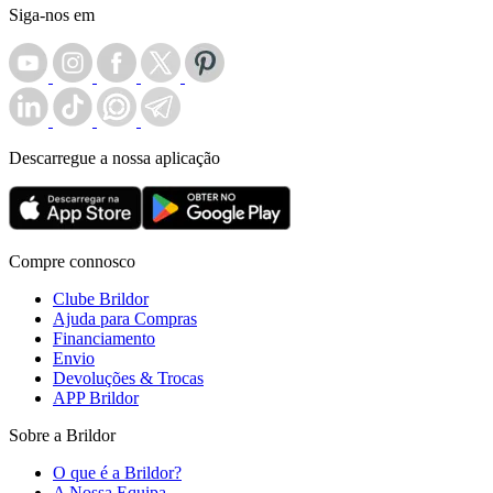
Siga-nos em
Descarregue a nossa aplicação
Compre connosco
Clube Brildor
Ajuda para Compras
Financiamento
Envio
Devoluções & Trocas
APP Brildor
Sobre a Brildor
O que é a Brildor?
A Nossa Equipa