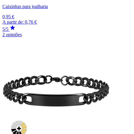
Caixinhas para joalharia
0,95 €
A partir de:
0,76 €
5/5
2 opiniões