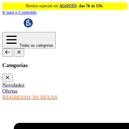
Horário especial em
AGOSTO
:
das 7h às 15h.
Ir para o Conteúdo
Todas as categorias
Categorias
Novidades
Ofertas
REGRESSO ÀS AULAS