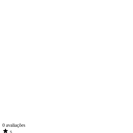
0
avaliações
5