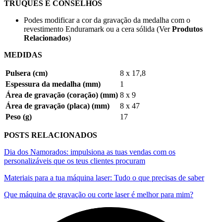
TRUQUES E CONSELHOS
Podes modificar a cor da gravação da medalha com o
revestimento Enduramark ou a cera sólida (Ver
Produtos
Relacionados
)
MEDIDAS
Pulsera (cm)
8 x 17,8
Espessura da medalha (mm)
1
Área de gravação (coração) (mm)
8 x 9
Área de gravação (placa) (mm)
8 x 47
Peso (g)
17
POSTS RELACIONADOS
Dia dos Namorados: impulsiona as tuas vendas com os
personalizáveis que os teus clientes procuram
Materiais para a tua máquina laser: Tudo o que precisas de saber
Que máquina de gravação ou corte laser é melhor para mim?