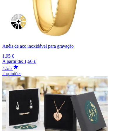
Anéis de aço inoxidável para gravação
1,95 €
A partir de:
1,66 €
4.5/5
2 opiniões