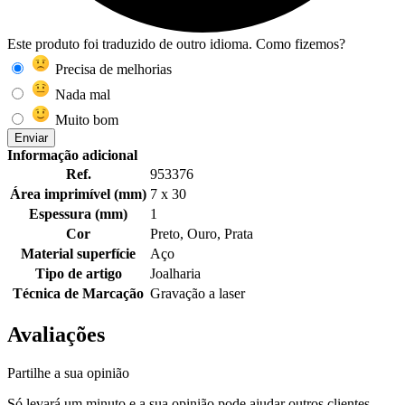
Este produto foi traduzido de outro idioma. Como fizemos?
Precisa de melhorias
Nada mal
Muito bom
Enviar
Informação adicional
Ref.
953376
Área imprimível (mm)
7 x 30
Espessura (mm)
1
Cor
Preto, Ouro, Prata
Material superfície
Aço
Tipo de artigo
Joalharia
Técnica de Marcação
Gravação a laser
Avaliações
Partilhe a sua opinião
Só levará um minuto e a sua opinião pode ajudar outros clientes.