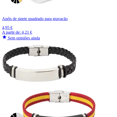
Anéis de sinete quadrado para gravação
4,95 €
A partir de:
4,21 €
Sem opiniões ainda