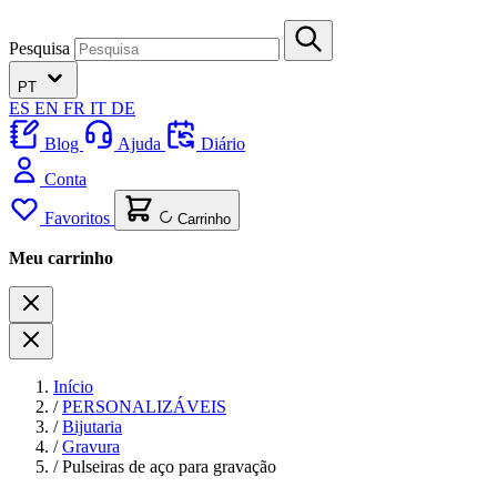
Pesquisa
PT
ES
EN
FR
IT
DE
Blog
Ajuda
Diário
Conta
Favoritos
Carrinho
Meu carrinho
Início
/
PERSONALIZÁVEIS
/
Bijutaria
/
Gravura
/
Pulseiras de aço para gravação