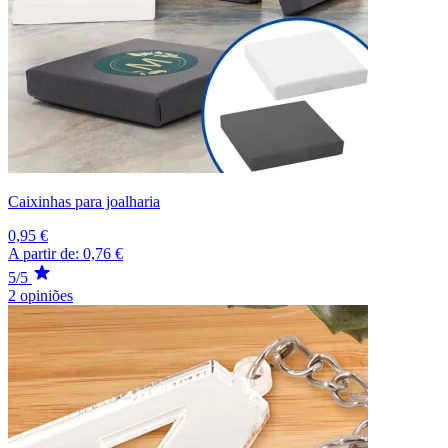
Caixinhas para joalharia
0,95 €
A partir de:
0,76 €
5/5
2 opiniões