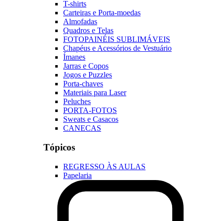
T-shirts
Carteiras e Porta-moedas
Almofadas
Quadros e Telas
FOTOPAINÉIS SUBLIMÁVEIS
Chapéus e Acessórios de Vestuário
Ímanes
Jarras e Copos
Jogos e Puzzles
Porta-chaves
Materiais para Laser
Peluches
PORTA-FOTOS
Sweats e Casacos
CANECAS
Tópicos
REGRESSO ÀS AULAS
Papelaria