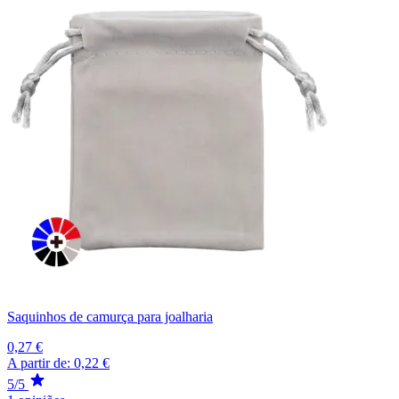
Saquinhos de camurça para joalharia
0,27 €
A partir de:
0,22 €
5/5