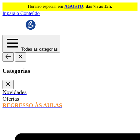
Horário especial em
AGOSTO
:
das 7h às 15h.
Ir para o Conteúdo
Todas as categorias
Categorias
Novidades
Ofertas
REGRESSO ÀS AULAS