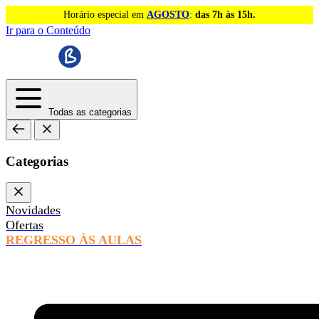
Horário especial em
AGOSTO
:
das 7h às 15h.
Ir para o Conteúdo
Todas as categorias
Categorias
Novidades
Ofertas
REGRESSO ÀS AULAS