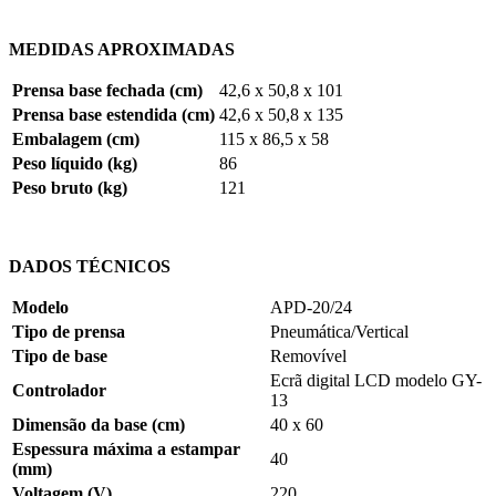
MEDIDAS APROXIMADAS
Prensa base fechada (cm)
42,6 x 50,8 x 101
Prensa base estendida (cm)
42,6 x 50,8 x 135
Embalagem (cm)
115 x 86,5 x 58
Peso líquido (kg)
86
Peso bruto (kg)
121
DADOS TÉCNICOS
Modelo
APD-20/24
Tipo de prensa
Pneumática/Vertical
Tipo de base
Removível
Ecrã digital LCD modelo GY-
Controlador
13
Dimensão da base (cm)
40 x 60
Espessura máxima a estampar
40
(mm)
Voltagem (V)
220