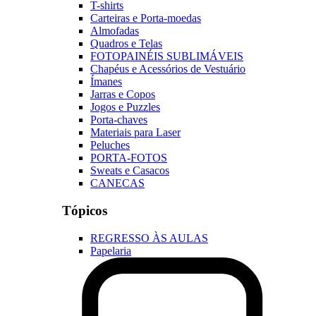
T-shirts
Carteiras e Porta-moedas
Almofadas
Quadros e Telas
FOTOPAINÉIS SUBLIMÁVEIS
Chapéus e Acessórios de Vestuário
Ímanes
Jarras e Copos
Jogos e Puzzles
Porta-chaves
Materiais para Laser
Peluches
PORTA-FOTOS
Sweats e Casacos
CANECAS
Tópicos
REGRESSO ÀS AULAS
Papelaria