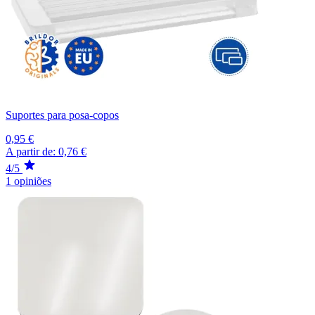
Suportes para posa-copos
0,95 €
A partir de:
0,76 €
4/5
1 opiniões