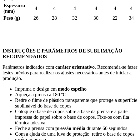
Espessura
4
4
4
4
4
4
(mm)
Peso (g)
26
28
32
30
22
34
INSTRUÇÕES E PARÂMETROS DE SUBLIMAÇÃO
RECOMENDADOS
Parâmetros indicados com
caráter orientativo
. Recomenda-se fazer
testes prévios para realizar os ajustes necessários antes de iniciar a
produção.
Imprima o design em
modo espelho
Aqueça a prensa a
180 ºC
Retire o filme de plástico transparente que protege a superfície
sublimável do base de copos
Coloque o base de copos sobre a base da prensa e a parte
impressa do papel sobre o base de copos. Fixe-os com fita
térmica adesiva
Feche a prensa com
pressão média
durante
60 segundos
Com a ajuda de uma luva de proteção, retire o base de copos
recém-impresso