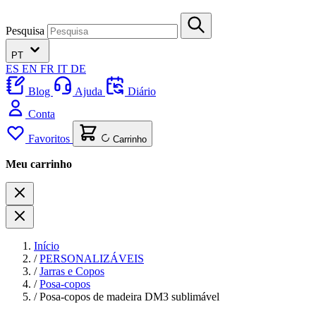
Pesquisa
PT
ES
EN
FR
IT
DE
Blog
Ajuda
Diário
Conta
Favoritos
Carrinho
Meu carrinho
Início
/
PERSONALIZÁVEIS
/
Jarras e Copos
/
Posa-copos
/
Posa-copos de madeira DM3 sublimável