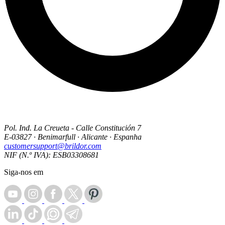
Pol. Ind. La Creueta - Calle Constitución 7
E-03827 · Benimarfull · Alicante · Espanha
customersupport@brildor.com
NIF (N.º IVA): ESB03308681
Siga-nos em