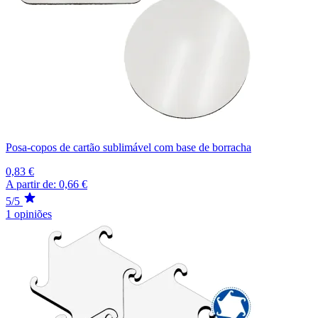
Posa-copos de cartão sublimável com base de borracha
0,83 €
A partir de:
0,66 €
5/5
1 opiniões