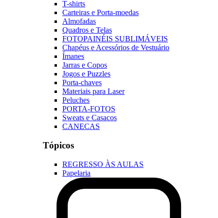
T-shirts
Carteiras e Porta-moedas
Almofadas
Quadros e Telas
FOTOPAINÉIS SUBLIMÁVEIS
Chapéus e Acessórios de Vestuário
Ímanes
Jarras e Copos
Jogos e Puzzles
Porta-chaves
Materiais para Laser
Peluches
PORTA-FOTOS
Sweats e Casacos
CANECAS
Tópicos
REGRESSO ÀS AULAS
Papelaria