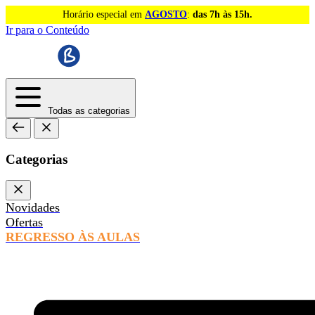
Horário especial em
AGOSTO
:
das 7h às 15h.
Ir para o Conteúdo
Todas as categorias
Categorias
Novidades
Ofertas
REGRESSO ÀS AULAS