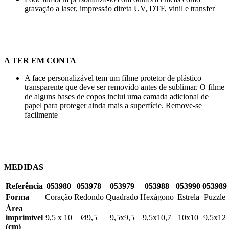
gravação a laser
,
impressão direta UV
,
DTF
,
vinil
e
transfer
A TER EM CONTA
A face personalizável tem um filme protetor de plástico
transparente que deve ser removido antes de sublimar. O filme
de alguns bases de copos inclui uma camada adicional de
papel para proteger ainda mais a superfície. Remove-se
facilmente
MEDIDAS
Referência
053980
053978
053979
053988
053990
053989
Forma
Coração
Redondo
Quadrado
Hexágono
Estrela
Puzzle
Área
imprimível
9,5 x 10
Ø9,5
9,5x9,5
9,5x10,7
10x10
9,5x12
(cm)