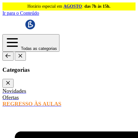
Horário especial em
AGOSTO
:
das 7h às 15h.
Ir para o Conteúdo
Todas as categorias
Categorias
Novidades
Ofertas
REGRESSO ÀS AULAS