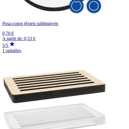
Posa-copos têxteis sublimáveis
0,70 €
A partir de:
0,53 €
5/5
1 opiniões