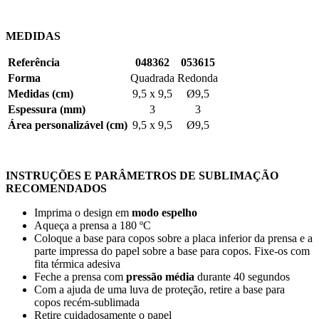
MEDIDAS
Referência
048362
053615
Forma
Quadrada
Redonda
Medidas (cm)
9,5 x 9,5
Ø9,5
Espessura (mm)
3
3
Área personalizável (cm)
9,5 x 9,5
Ø9,5
INSTRUÇÕES E PARÂMETROS DE SUBLIMAÇÃO
RECOMENDADOS
Imprima o design em
modo espelho
Aqueça a prensa a
180 ºC
Coloque a base para copos sobre a placa inferior da prensa e a
parte impressa do papel sobre a base para copos. Fixe-os com
fita térmica adesiva
Feche a prensa com
pressão média
durante
40 segundos
Com a ajuda de uma luva de proteção, retire a base para
copos recém-sublimada
Retire cuidadosamente o papel