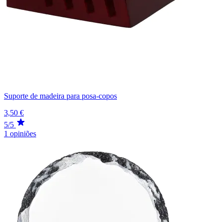
Suporte de madeira para posa-copos
3,50 €
5/5
1 opiniões