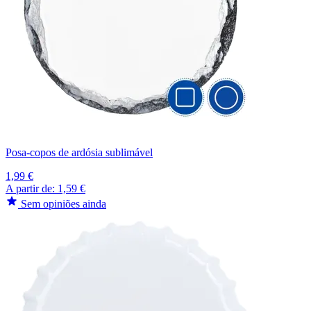
Posa-copos de ardósia sublimável
1,99 €
A partir de:
1,59 €
Sem opiniões ainda