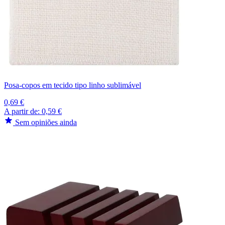
Posa-copos em tecido tipo linho sublimável
0,69 €
A partir de:
0,59 €
Sem opiniões ainda