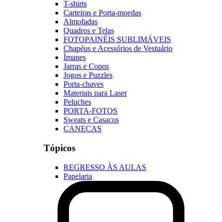
T-shirts
Carteiras e Porta-moedas
Almofadas
Quadros e Telas
FOTOPAINÉIS SUBLIMÁVEIS
Chapéus e Acessórios de Vestuário
Ímanes
Jarras e Copos
Jogos e Puzzles
Porta-chaves
Materiais para Laser
Peluches
PORTA-FOTOS
Sweats e Casacos
CANECAS
Tópicos
REGRESSO ÀS AULAS
Papelaria