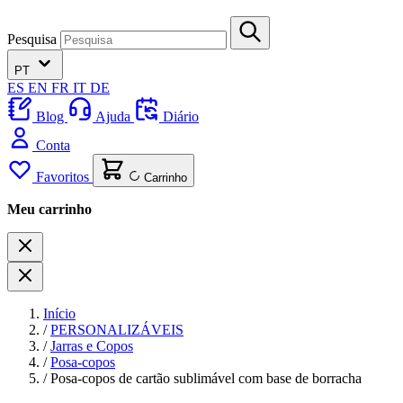
Pesquisa
PT
ES
EN
FR
IT
DE
Blog
Ajuda
Diário
Conta
Favoritos
Carrinho
Meu carrinho
Início
/
PERSONALIZÁVEIS
/
Jarras e Copos
/
Posa-copos
/
Posa-copos de cartão sublimável com base de borracha