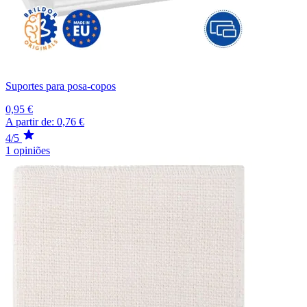
Suportes para posa-copos
0,95 €
A partir de:
0,76 €
4/5
1 opiniões