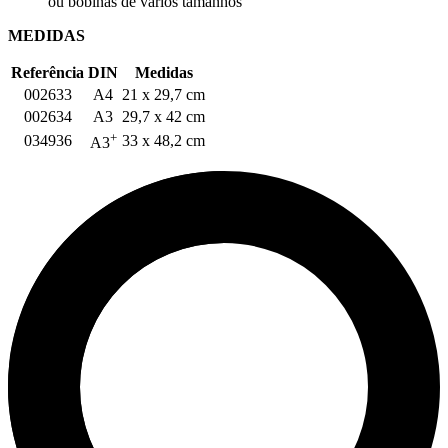
ou bobinas de vários tamanhos
MEDIDAS
Referência
DIN
Medidas
002633
A4
21 x 29,7 cm
002634
A3
29,7 x 42 cm
+
034936
33 x 48,2 cm
A3