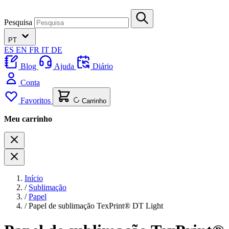
Pesquisa
PT
ES
EN
FR
IT
DE
Blog
Ajuda
Diário
Conta
Favoritos
Carrinho
Meu carrinho
Início
/
Sublimação
/
Papel
/
Papel de sublimação TexPrint® DT Light