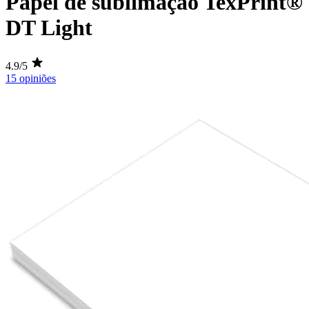
Papel de sublimação TexPrint®
DT Light
4.9/5
15 opiniões