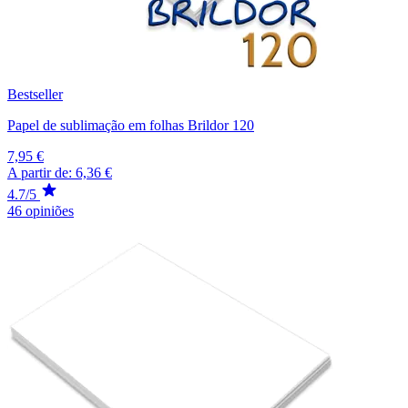
Bestseller
Papel de sublimação em folhas Brildor 120
7,95 €
A partir de:
6,36 €
4.7/5
46 opiniões