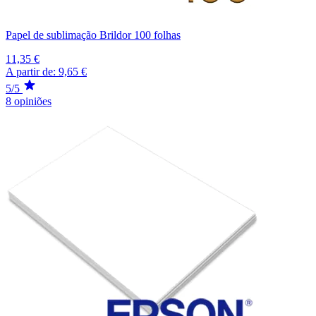
Papel de sublimação Brildor 100 folhas
11,35 €
A partir de:
9,65 €
5/5
8 opiniões