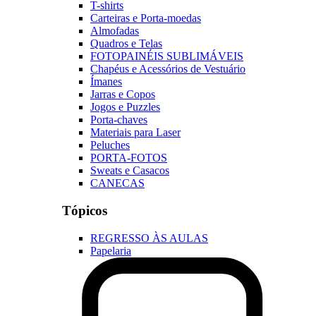
T-shirts
Carteiras e Porta-moedas
Almofadas
Quadros e Telas
FOTOPAINÉIS SUBLIMÁVEIS
Chapéus e Acessórios de Vestuário
Ímanes
Jarras e Copos
Jogos e Puzzles
Porta-chaves
Materiais para Laser
Peluches
PORTA-FOTOS
Sweats e Casacos
CANECAS
Tópicos
REGRESSO ÀS AULAS
Papelaria