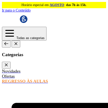
Horário especial em
AGOSTO
:
das 7h às 15h.
Ir para o Conteúdo
Todas as categorias
Categorias
Novidades
Ofertas
REGRESSO ÀS AULAS