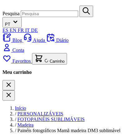
Pesquisa
PT
ES
EN
FR
IT
DE
Blog
Ajuda
Diário
Conta
Favoritos
Carrinho
Meu carrinho
Início
/
PERSONALIZÁVEIS
/
FOTOPAINÉIS SUBLIMÁVEIS
/
Madeira
/
Painéis fotográficos Mamã madeira DM3 sublimável