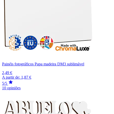
Painéis fotográficos Papa madeira DM3 sublimável
2,49 €
A partir de:
1,87 €
5/5
10 opiniões