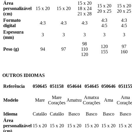
Área
15 x 20
15 x 20
15 x 20
personalizável
15 x 20
15 x 20
18 x 24
20 x 25
20 x 25
(cm)
21 x 28
Formato
4:3
4:3
4:3
4:3
4:3
digital
4:5
4:5
Espessura
3
3
3
3
3
(mm)
98
120
97
Peso (g)
94
97
110
155
160
120
OUTROS IDIOMAS
Referência
050645
051158
054644
054645
050646
05115
Mare
Amatxu
Ama
Modelo
Mare
Amatxu
Ama
Corações
Corações
Coraçõe
Idioma
Catalão
Catalão
Basco
Basco
Basco
Basco
Área
personalizável
15 x 20
15 x 20
15 x 20
15 x 20
15 x 20
15 x 2
(cm)