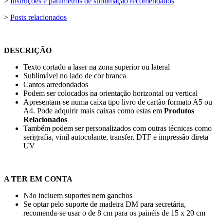
>
Instruções e parâmetros de sublimação recomendados
>
Posts relacionados
DESCRIÇÃO
Texto cortado a laser na zona superior ou lateral
Sublimável no lado de cor branca
Cantos arredondados
Podem ser colocados na orientação horizontal ou vertical
Apresentam-se numa caixa tipo livro de cartão formato A5 ou
A4. Pode adquirir mais caixas como estas em
Produtos
Relacionados
Também podem ser personalizados com outras técnicas como
serigrafia
,
vinil autocolante
,
transfer
,
DTF
e
impressão direta
UV
A TER EM CONTA
Não incluem suportes nem ganchos
Se optar pelo suporte de madeira DM para secretária,
recomenda-se usar o de
8 cm
para os painéis de
15 x 20 cm