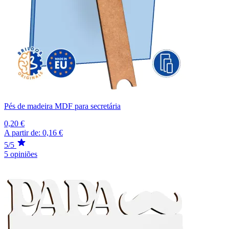
Pés de madeira MDF para secretária
0,20 €
A partir de:
0,16 €
5/5
5 opiniões