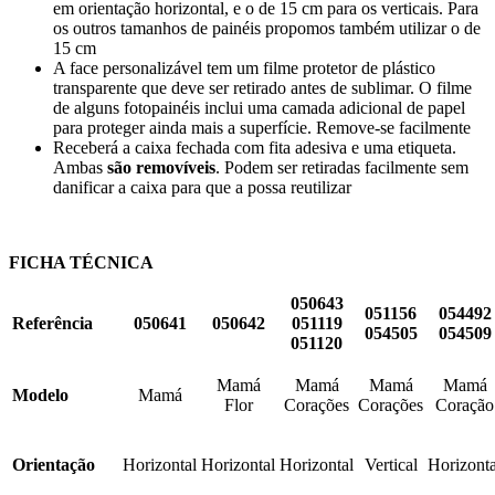
em orientação horizontal, e o de
15 cm
para os verticais. Para
os outros tamanhos de painéis propomos também utilizar o de
15 cm
A face personalizável tem um filme protetor de plástico
transparente que deve ser retirado antes de sublimar. O filme
de alguns fotopainéis inclui uma camada adicional de papel
para proteger ainda mais a superfície. Remove-se facilmente
Receberá a caixa fechada com fita adesiva e uma etiqueta.
Ambas
são removíveis
. Podem ser retiradas facilmente sem
danificar a caixa para que a possa reutilizar
FICHA TÉCNICA
050643
051156
054492
Referência
050641
050642
051119
054505
054509
051120
Mamá
Mamá
Mamá
Mamá
Modelo
Mamá
Flor
Corações
Corações
Coração
Orientação
Horizontal
Horizontal
Horizontal
Vertical
Horizonta