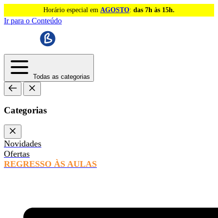
Horário especial em
AGOSTO
:
das 7h às 15h.
Ir para o Conteúdo
Todas as categorias
Categorias
Novidades
Ofertas
REGRESSO ÀS AULAS