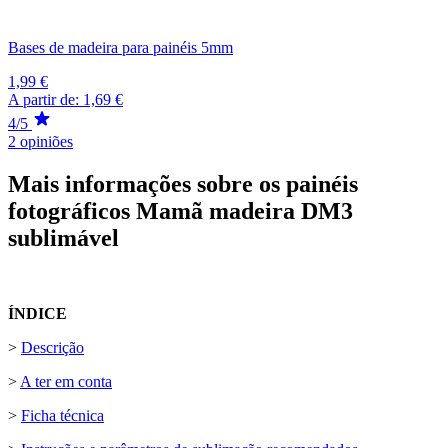
Bases de madeira para painéis 5mm
1,99 €
A partir de:
1,69 €
4/5
2 opiniões
Mais informações sobre os painéis
fotográficos Mamã madeira DM3
sublimável
ÍNDICE
>
Descrição
>
A ter em conta
>
Ficha técnica