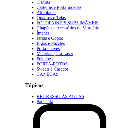
T-shirts
Carteiras e Porta-moedas
Almofadas
Quadros e Telas
FOTOPAINÉIS SUBLIMÁVEIS
Chapéus e Acessórios de Vestuário
Ímanes
Jarras e Copos
Jogos e Puzzles
Porta-chaves
Materiais para Laser
Peluches
PORTA-FOTOS
Sweats e Casacos
CANECAS
Tópicos
REGRESSO ÀS AULAS
Papelaria