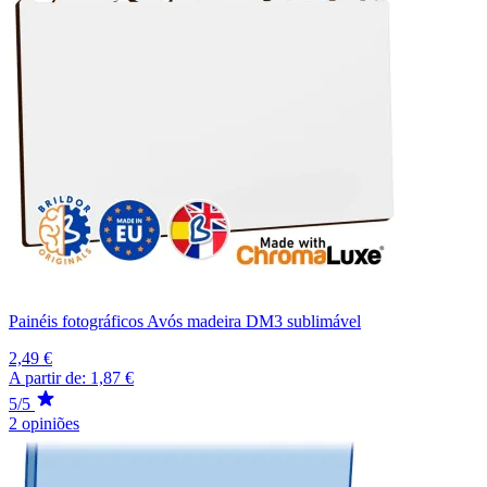
Painéis fotográficos Avós madeira DM3 sublimável
2,49 €
A partir de:
1,87 €
5/5
2 opiniões