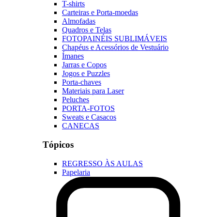
T-shirts
Carteiras e Porta-moedas
Almofadas
Quadros e Telas
FOTOPAINÉIS SUBLIMÁVEIS
Chapéus e Acessórios de Vestuário
Ímanes
Jarras e Copos
Jogos e Puzzles
Porta-chaves
Materiais para Laser
Peluches
PORTA-FOTOS
Sweats e Casacos
CANECAS
Tópicos
REGRESSO ÀS AULAS
Papelaria