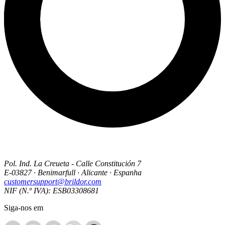
Pol. Ind. La Creueta - Calle Constitución 7
E-03827 · Benimarfull · Alicante · Espanha
customersupport@brildor.com
NIF (N.º IVA): ESB03308681
Siga-nos em